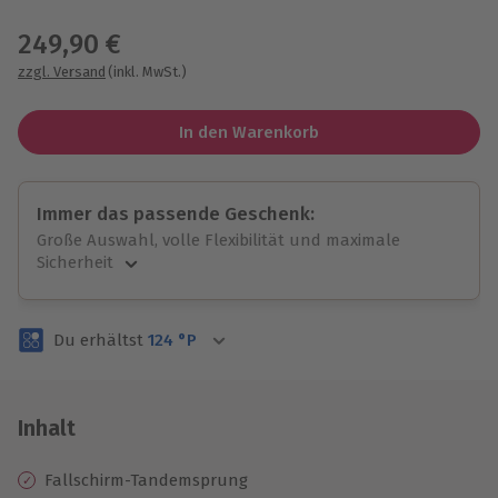
Wähle im nächsten Schritt einen Termin aus
249,90 €
zzgl. Versand
(inkl. MwSt.)
In den Warenkorb
Immer das passende Geschenk:
Große Auswahl, volle Flexibilität und maximale
Sicherheit
Große Auswahl
Über 9.000 unvergessliche Erlebnisse.
Du erhältst
124
°P
Volle Flexibilität
Jeder Gutschein für alle Erlebnisse einlösbar.
Maximale Sicherheit
3 Jahre gültig & verlängerbar.
Inhalt
Fallschirm-Tandemsprung