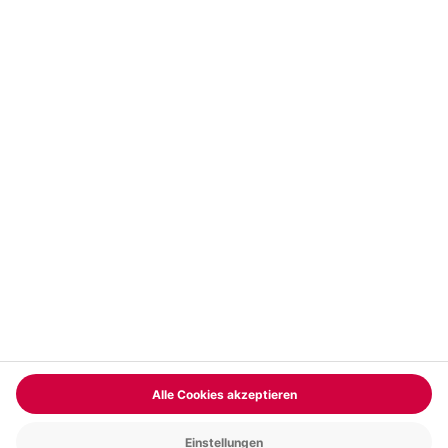
Vertrag widerrufen
FAQs
Kontakt
Zahlungsarten
Über uns
Magazin
Jobs & Karriere
Partnerprogramm
Trusted Shops
PAYBACK
Versand und Lieferung
Presse
AGB
Cookie Einstellungen
Datenschutz
Nutzungsbedingungen
Online-Marktplatz
Barrierefreiheit
Grounding Page
Compliance
Impressum
RECHNUNG