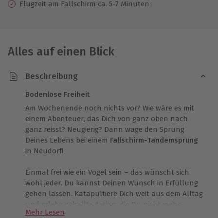
Flugzeit am Fallschirm ca. 5-7 Minuten
Alles auf einen Blick
Beschreibung
Bodenlose Freiheit
Am Wochenende noch nichts vor? Wie wäre es mit
einem Abenteuer, das Dich von ganz oben nach
ganz reisst? Neugierig? Dann wage den Sprung
Deines Lebens bei einem
Fallschirm-Tandemsprung
in Neudorf!
Einmal frei wie ein Vogel sein – das wünscht sich
wohl jeder. Du kannst Deinen Wunsch in Erfüllung
gehen lassen. Katapultiere Dich weit aus dem Alltag
und erlebe geballte Action, die Du nicht mehr
Mehr Lesen
vergessen wirst!