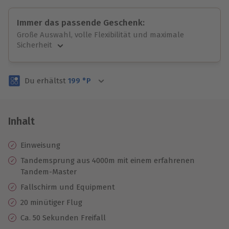
Immer das passende Geschenk:
Große Auswahl, volle Flexibilität und maximale
Sicherheit
Große Auswahl
Über 9.000 unvergessliche Erlebnisse.
Du erhältst
199
°P
Volle Flexibilität
Jeder Gutschein für alle Erlebnisse einlösbar.
Maximale Sicherheit
3 Jahre gültig & verlängerbar.
Inhalt
Einweisung
Tandemsprung aus 4000m mit einem erfahrenen
Tandem-Master
Fallschirm und Equipment
20 minütiger Flug
Ca. 50 Sekunden Freifall