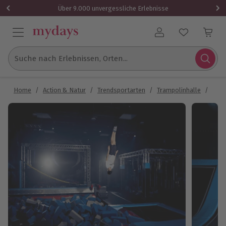
Über 9.000 unvergessliche Erlebnisse
Benutzerkonto
Suche nach Erlebnissen, Orten...
Home
/
Action & Natur
/
Trendsportarten
/
Trampolinhalle
/
Tram