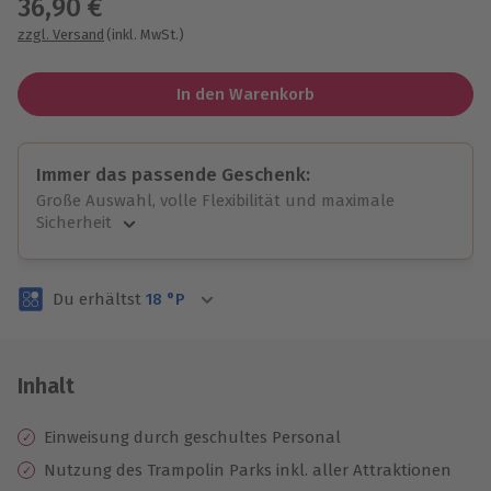
36,90 €
zzgl. Versand
(inkl. MwSt.)
In den Warenkorb
Immer das passende Geschenk:
Große Auswahl, volle Flexibilität und maximale
Sicherheit
Große Auswahl
Über 9.000 unvergessliche Erlebnisse.
Du erhältst
18
°P
Volle Flexibilität
Jeder Gutschein für alle Erlebnisse einlösbar.
Maximale Sicherheit
3 Jahre gültig & verlängerbar.
Inhalt
Einweisung durch geschultes Personal
Nutzung des Trampolin Parks inkl. aller Attraktionen