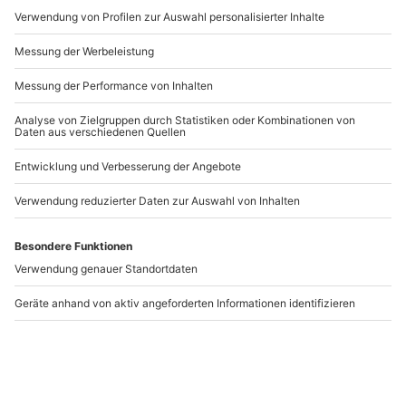
Teilnehmer
Artikelnummer
:
48376
Gutschein gültig für 1 Person
Gruppengröße: 8-30 Personen
Andere Produkte entdecken
Hinweis
Nebenkosten wie Mautgebühren sowie Fahrten
mit Bergbahnen sind im Preis nicht enthalten
Damit die passenden Schneeschuhe bereitgestellt
werden können, teile dem Veranstalter nach
Buchung bitte Deine Gewichtskategorie wie folgt
mit: Kategorie 1: bis 65 kg, Kategorie 2: bis 85 kg,
-15% CLUB DEAL
-15% CLUB DEAL
Kategorie 3: ab 85 kg
Schneeschuhtour u.
Schneeschuhtour u.
Bobfahrt Reichenau an
Bobfahrt Teichalm
der Rax
Reichenau an der Rax
Teichalm
1 Person
1 Person
87,90 €
87,90 €