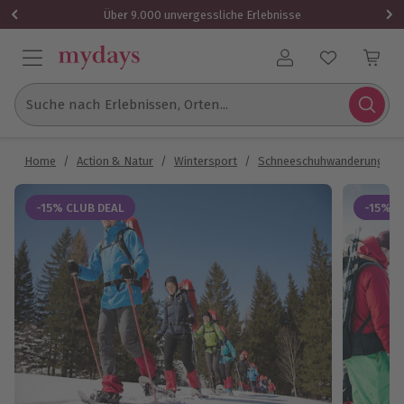
Über 9.000 unvergessliche Erlebnisse
Benutzerkonto
Suche nach Erlebnissen, Orten...
Home
/
Action & Natur
/
Wintersport
/
Schneeschuhwanderung
/
-15% CLUB DEAL
-15% C