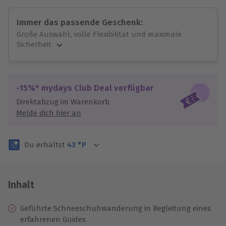
Immer das passende Geschenk:
Große Auswahl, volle Flexibilität und maximale
Sicherheit
Große Auswahl
Über 9.000 unvergessliche Erlebnisse.
Volle Flexibilität
-15%* mydays Club Deal verfügbar
Jeder Gutschein für alle Erlebnisse einlösbar.
Direktabzug im Warenkorb
Maximale Sicherheit
Melde dich hier an
3 Jahre gültig & verlängerbar.
Du erhältst
43
°P
Inhalt
Geführte Schneeschuhwanderung in Begleitung eines
erfahrenen Guides