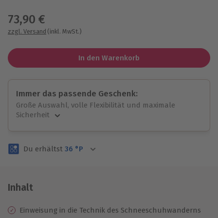
Wähle im nächsten Schritt einen Termin aus
73,90 €
zzgl. Versand
(inkl. MwSt.)
In den Warenkorb
Immer das passende Geschenk:
Große Auswahl, volle Flexibilität und maximale
Sicherheit
Große Auswahl
Über 9.000 unvergessliche Erlebnisse.
Du erhältst
36
°P
Volle Flexibilität
Jeder Gutschein für alle Erlebnisse einlösbar.
Maximale Sicherheit
3 Jahre gültig & verlängerbar.
Inhalt
Einweisung in die Technik des Schneeschuhwanderns