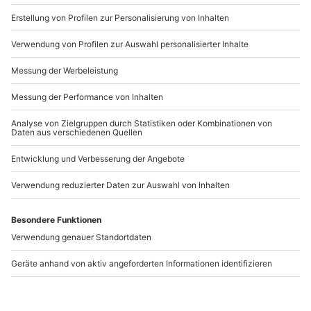
b2b@mydays.de
www.b2b.mydays.de/
Artikelnummer
:
25056
Andere Produkte entdecken
-15% CLUB DEAL
-15% CLUB DEAL
Schneeschuh-
Schneeschuh-
Sonnenaufgangswanderung
Wanderung Bad
Obermaiselstein
Hindelang