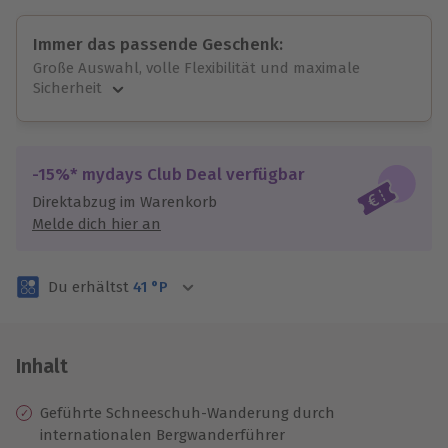
Immer das passende Geschenk:
Große Auswahl, volle Flexibilität und maximale
Sicherheit
Große Auswahl
Über 9.000 unvergessliche Erlebnisse.
Volle Flexibilität
-15%* mydays Club Deal verfügbar
Jeder Gutschein für alle Erlebnisse einlösbar.
Direktabzug im Warenkorb
Maximale Sicherheit
Melde dich hier an
3 Jahre gültig & verlängerbar.
Du erhältst
41
°P
Inhalt
Geführte Schneeschuh-Wanderung durch
internationalen Bergwanderführer