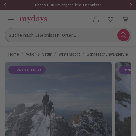
Über 9.000 unvergessliche Erlebnisse
Benutzerkonto
Suche nach Erlebnissen, Orten...
Home
/
Action & Natur
/
Wintersport
/
Schneeschuhwanderung
/
-15% CLUB DEAL
-15% C