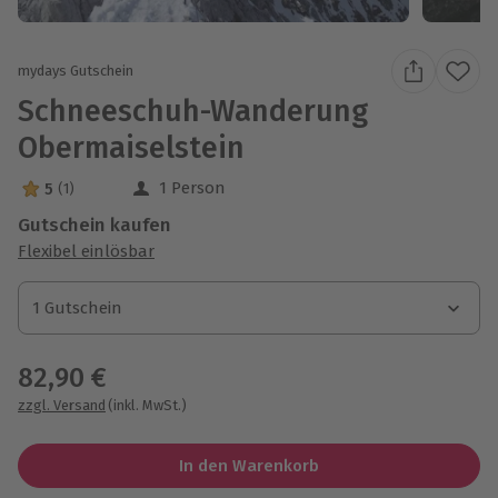
mydays Gutschein
Schneeschuh-Wanderung
Obermaiselstein
1 Person
5
(1)
5 Sterne von 5 aus 1 Bewertungen
Gutschein kaufen
Flexibel einlösbar
1 Gutschein
1 Gutschein
1 Gutschein
82,90 €
zzgl. Versand
(inkl. MwSt.)
In den Warenkorb