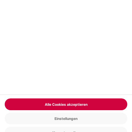
Vertrag widerrufen
FAQs
Kontakt
Zahlungsarten
Über uns
Magazin
Jobs & Karriere
Partnerprogramm
Trusted Shops
PAYBACK
Versand und Lieferung
Presse
AGB
Cookie Einstellungen
Datenschutz
Nutzungsbedingungen
Online-Marktplatz
Barrierefreiheit
Grounding Page
Compliance
Impressum
RECHNUNG