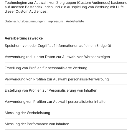
Sichere Dir attraktive Firmenkunden Vorteile.
089 / 21 12 90 20
Mo-Fr: 9-17 Uhr
b2b@mydays.de
www.b2b.mydays.de/
Artikelnummer
:
MDFWGLF20
Andere Produkte entdecken