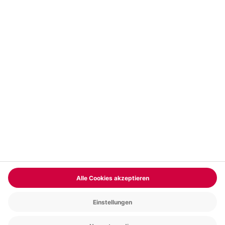
Vertrag widerrufen
FAQs
Kontakt
Zahlungsarten
Über uns
Magazin
Jobs & Karriere
Partnerprogramm
Trusted Shops
PAYBACK
Versand und Lieferung
Presse
AGB
Cookie Einstellungen
Datenschutz
Nutzungsbedingungen
Online-Marktplatz
Barrierefreiheit
Grounding Page
Compliance
Impressum
RECHNUNG