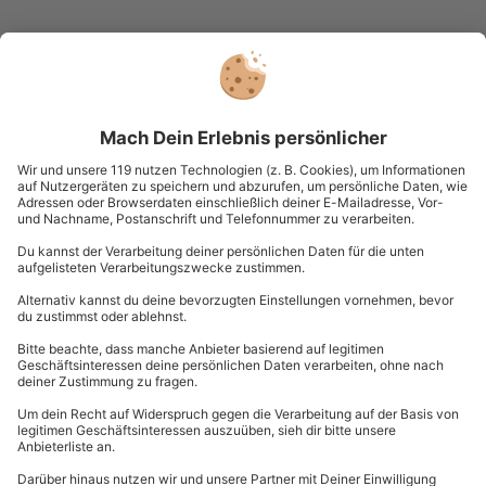
Du hast noch Fragen?
089 / 21 12 99 40
Kontakt & FAQ
mydays
GmbH
Mühldorfstraße 8
81671
München
Du erreichst uns telefonisch zu folgenden Zeiten,
außer an bundesweiten Feiertagen:
Mo-Fr: 8-20 Uhr | Sa: 10-16 Uhr
Du möchtest als Firma bestellen?