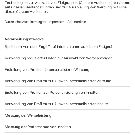
Sichere Dir attraktive Firmenkunden Vorteile.
089 / 21 12 90 20
Mo-Fr: 9-17 Uhr
b2b@mydays.de
www.b2b.mydays.de/
Artikelnummer
:
MDFWGLF15
Andere Produkte entdecken