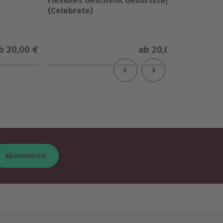
Flexibles Geschenk Geburtstag
Flexibl
(Celebrate)
Birthda
b
20,00 €
ab
20,00 €
Abonnieren