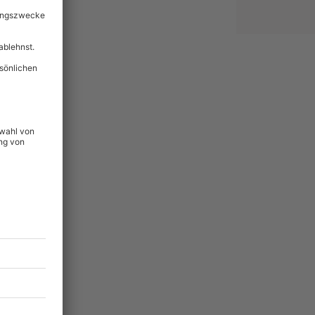
lität
hein für alle Erlebnisse
icherheit
tig & verlängerbar.