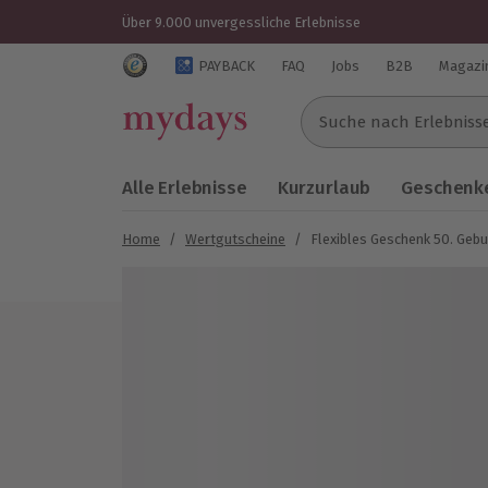
Über 9.000 unvergessliche Erlebnisse
Trustedshops Bewertungen für mydays.de
PAYBACK
FAQ
Jobs
B2B
Magazi
Suche nach Erlebnissen..
Alle Erlebnisse
Kurzurlaub
Geschenke
Home
/
Wertgutscheine
/
Flexibles Geschenk 50. Gebu
Bild 1 von 4