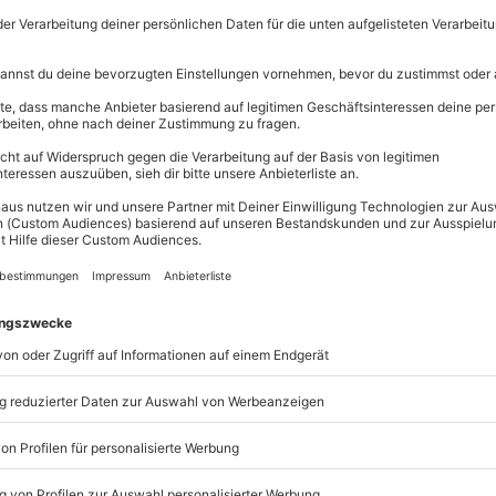
Erlebnisse.
Volle Flexibi
Jeder Gutsc
einlösbar.
Maximale S
3 Jahre gül
m Wertgutschein findet Dein
fst Du besondere Momente, die in
.
ei
www.mydays.de/einloesen
und
en Wert deines Gutscheins
ch bezahlen. Wenn noch etwas