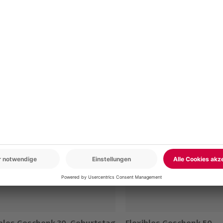
r: 9-17 Uhr
www.b2b.mydays.de/
en