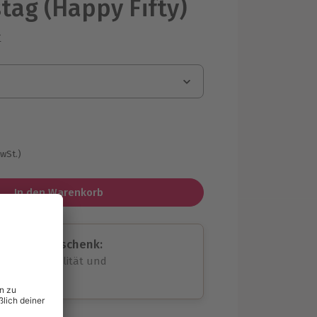
tag (Happy Fifty)
r
g
MwSt.)
In den Warenkorb
assende Geschenk:
volle Flexibilität und
rheit
wahl
unvergessliche