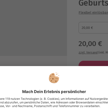
Geburts
Flexibel einlösba
Gutscheinbetrag
20,00 €
Gutscheinbetra
20,00 €
zzgl. Versand
(inkl. 
Immer das p
Große Auswahl, 
maximale Siche
Große Aus
ich
Über 9.000 