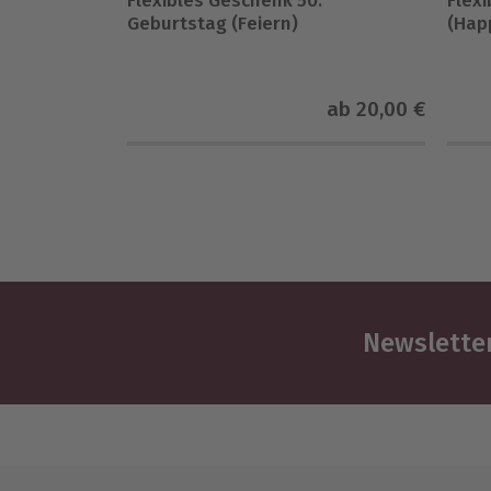
Flexibles Geschenk 50.
Flex
Geburtstag (Feiern)
(Hap
ab
20,00 €
Newsletter