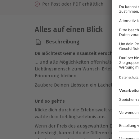
Per Post oder PDF erhältlich
Alles auf einen Blick
Beschreibung
Du möchtest Gemeinsamzeit verschenken…
… und alle Möglichkeiten offenhalten? Mit eine
Lieblingsmensch zum Wunsch-Erlebnis. So schaf
Erinnerung bleiben.
Zaubere Deinen Liebsten ein Lächeln ins Gesicht
Und so geht's
Klicke dich durch die Erlebniswelt von mydays b
wähle dein Lieblingserlebnis aus.
Wenn der Preis des ausgewählten Erlebnisses d
übersteigt, kannst du die Differenz ganz einfa