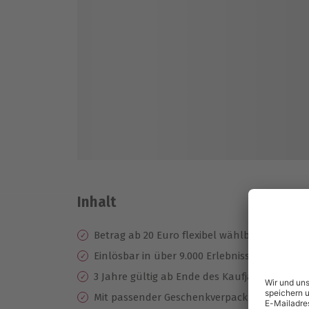
Inhalt
Betrag ab 20 Euro flexibel wählbar
Einlösbar in über 9.000 Erlebnisse
3 Jahre gültig ab Ende des Kaufjahres
Mit passender Geschenkverpackung erhältl