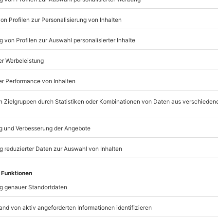
erwenden.
mydays
GmbH
Mühldorfstraße 8
81671
München
eiten, außer an bundesweiten