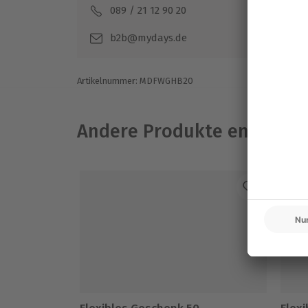
089 / 21 12 90 20
Mo-F
b2b@mydays.de
Artikelnummer
:
MDFWGHB20
Andere Produkte entdeck