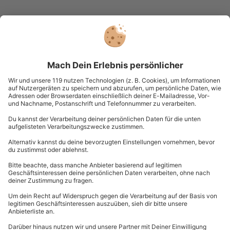
Du hast noch Fragen?
089 / 21 12 99 40
Kontakt & FAQ
mydays
GmbH
Mühldorfstraße 8
81671
München
Du erreichst uns telefonisch zu folgenden Zeiten,
außer an bundesweiten Feiertagen:
Mo-Fr: 8-20 Uhr | Sa: 10-16 Uhr
Du möchtest als Firma bestellen?