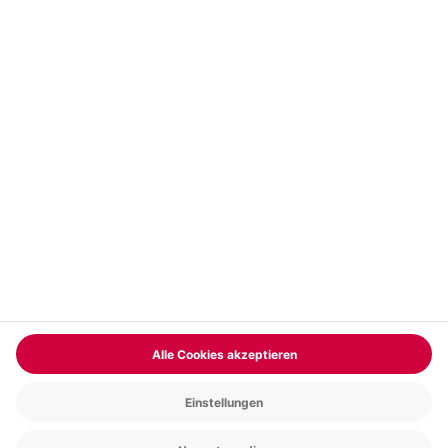
Vertrag widerrufen
FAQs
Kontakt
Zahlungsarten
Über uns
Magazin
Jobs & Karriere
Partnerprogramm
Trusted Shops
PAYBACK
Versand und Lieferung
Presse
AGB
Cookie Einstellungen
Datenschutz
Nutzungsbedingungen
Online-Marktplatz
Barrierefreiheit
Grounding Page
Compliance
Impressum
RECHNUNG