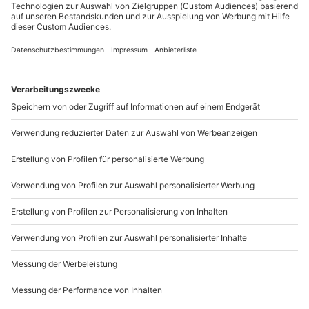
Sichere Dir attraktive Firmenkunden Vorteile.
089 / 21 12 90 20
Mo-Fr: 9-17 Uhr
b2b@mydays.de
www.b2b.mydays.de/
Artikelnummer
:
MDFWGHB14
Andere Produkte entdecken