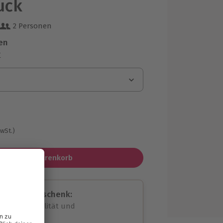
ück
2 Personen
 aus 10 Bewertungen
en
r
MwSt.)
In den Warenkorb
assende Geschenk:
volle Flexibilität und
rheit