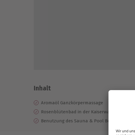
Inhalt
Aromaöl Ganzkörpermassage
Rosenblütenbad in der Kaiserwanne
Benutzung des Sauna & Pool Bereiches Gan