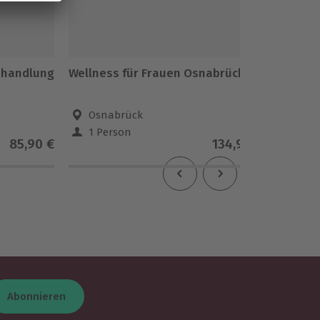
ehandlung
Wellness für Frauen Osnabrück
Wellnes
Massag
Osnabrück
Osn
1 Person
1 Pe
85,90 €
134,90 €
Abonnieren