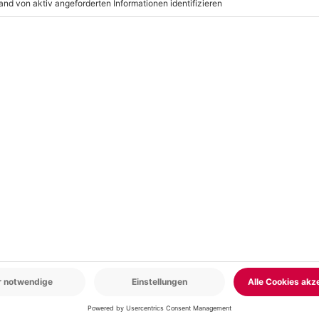
r: 9-17 Uhr
www.b2b.mydays.de/
en