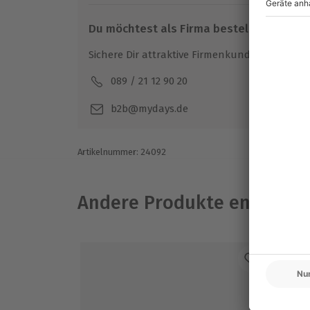
Du möchtest als Firma bestellen?
Sichere Dir attraktive Firmenkunden Vorteile.
089 / 21 12 90 20
Mo-F
b2b@mydays.de
Artikelnummer
:
24092
Andere Produkte entdeck