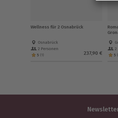
Wellness für 2 Osnabrück
Roma
Gron
Osnabrück
G
2 Personen
2
237,90 €
5
5
(1)
Newsletter