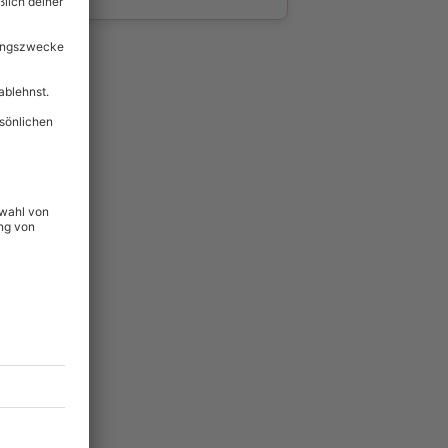
wahl
unvergessliche
118
°P
lität
hein für alle Erlebnisse
icherheit
tig & verlängerbar.