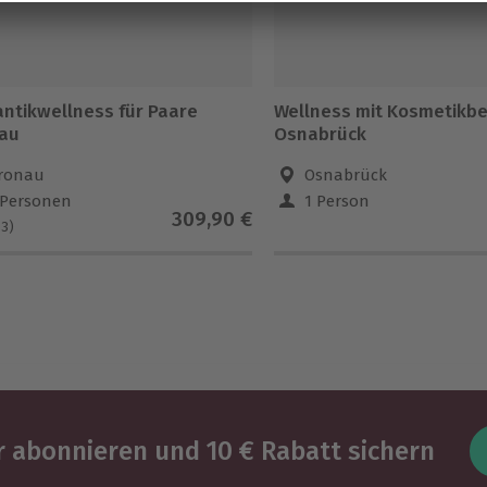
ntikwellness für Paare
Wellness mit Kosmetikb
au
Osnabrück
ronau
Osnabrück
 Personen
1 Person
309,90 €
(3)
 abonnieren und 10 € Rabatt sichern