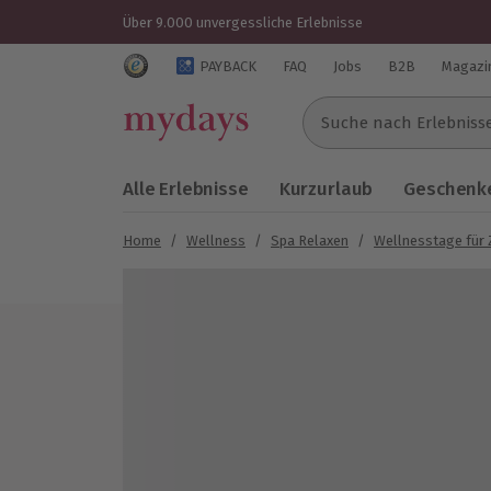
Über 9.000 unvergessliche Erlebnisse
Trustedshops Bewertungen für mydays.de
PAYBACK
FAQ
Jobs
B2B
Magazi
Suche nach Erlebnissen..
Alle Erlebnisse
Kurzurlaub
Geschenke
Home
/
Wellness
/
Spa Relaxen
/
Wellnesstage für 
Bild 1 von 4