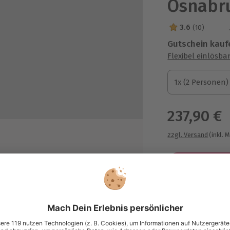
Osnabr
3.6
(10)
3.6 Sterne von 5
Gutschein kauf
Flexibel einlösba
1x (2 Personen)
1x (2 Personen)
1x (2 Personen)
237,90 €
zzgl. Versand
(inkl. 
Immer das p
ztägig
Große Auswahl, 
maximale Siche