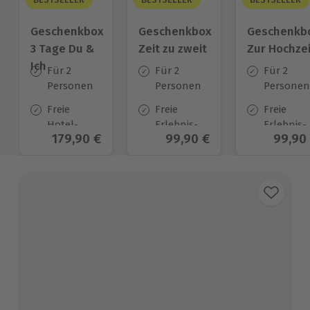
Geschenkbox
Geschenkbox
Geschenkb
3 Tage Du &
Zeit zu zweit
Zur Hochzei
Ich
Für 2
Für 2
Für 2
Personen
Personen
Personen
Freie
Freie
Freie
Hotel-
Erlebnis-
Erlebnis-
Aktueller Preis
179,90 €
Aktueller Preis
99,90 €
Aktuel
99,90
Auswahl
Auswahl
Auswahl
an ca.
an ca. 450
an ca.
130 Orten
Orten
450 Orten