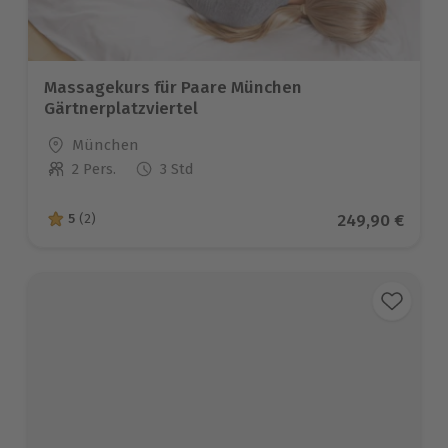
Massagekurs für Paare München
Gärtnerplatzviertel
Standort
München
2 Pers.
3 Std
Anzahl der Teilnehmer
Aktueller Prei
249,90 €
5
(2)
5 von 5 Sternen basierend auf 2 Bewertungen