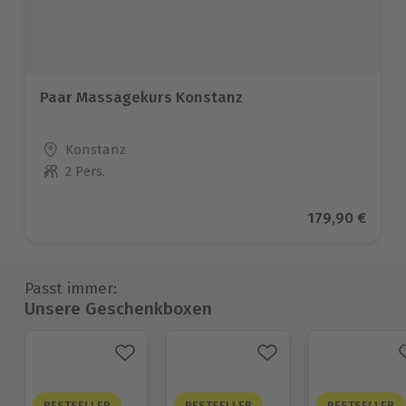
Paar Massagekurs Konstanz
Standort
Konstanz
2 Pers.
Anzahl der Teilnehmer
Aktueller Pre
179,90 €
Passt immer:
Unsere Geschenkboxen
BESTSELLER
BESTSELLER
BESTSELLER