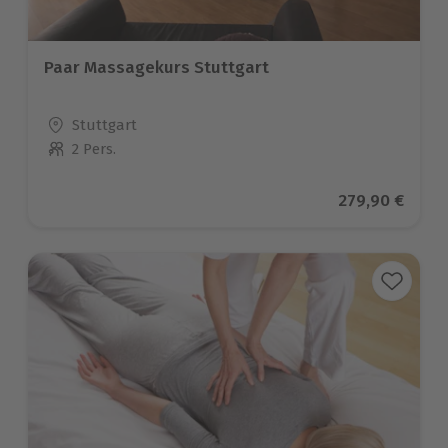
Paar Massagekurs Stuttgart
Standort
Stuttgart
2 Pers.
Anzahl der Teilnehmer
Aktueller Prei
279,90 €