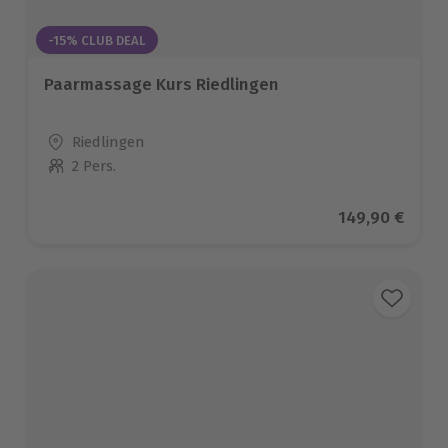
-15% CLUB DEAL
Paarmassage Kurs Riedlingen
Standort
Riedlingen
2 Pers.
Anzahl der Teilnehmer
Aktueller Prei
149,90 €