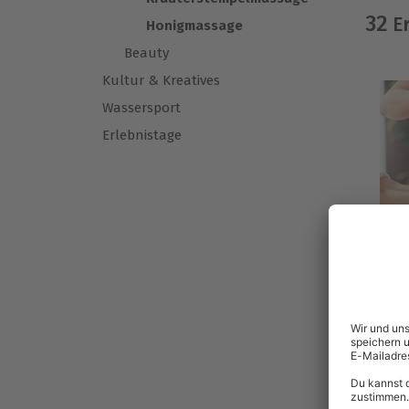
32
Er
Honigmassage
Beauty
Kultur & Kreatives
Wassersport
Erlebnistage