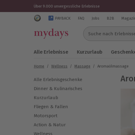
Über 9.000 unvergessliche Erlebnisse
Trustedshops Bewertungen für mydays.de
PAYBACK
FAQ
Jobs
B2B
Magazi
Suche nach Erlebnissen..
Alle Erlebnisse
Kurzurlaub
Geschenke
Home
/
Wellness
/
Massage
/
Aromaölmassage
Aro
Alle Erlebnisgeschenke
Dinner & Kulinarisches
Kurzurlaub
Fliegen & Fallen
Motorsport
Action & Natur
Wellness