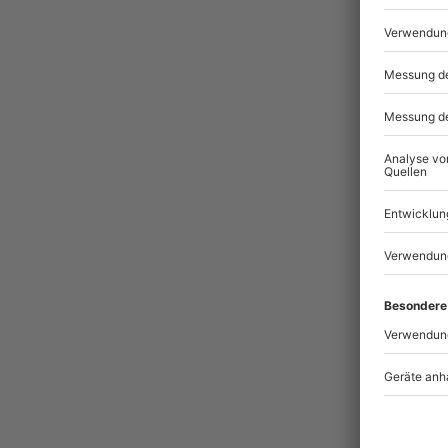
Pass
BES