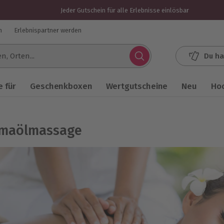
Jeder Gutschein für alle Erlebnisse einlösbar
n
Erlebnispartner werden
Du ha
.
 für
Geschenkboxen
Wertgutscheine
Neu
Ho
maölmassage