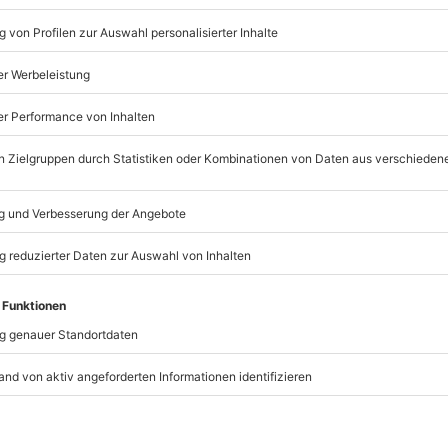
Ganzkörpermassage für 6
Fußbad mit Seifenflocken 
Minuten
Fango (Naturmoor-Packun
Individuelles Vorgespräch
Verwendung von Bio Shea
Mandelöl
Nachruhe mit Getränk
t immer:
Unsere Geschenkboxen
Geschenk aus eigener Ma
TSELLER
BESTSELLER