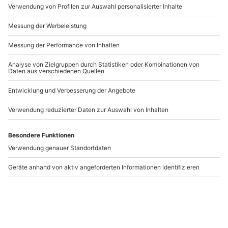
Artikelnummer
:
65162
Andere Produkte entdecken
-15% CLUB DEAL
Paarmassage Kurs
Paar Massagekurs
Riedlingen
Konstanz
Riedlingen
Konstanz
2 Personen
2 Personen
149,90 €
179,90 €