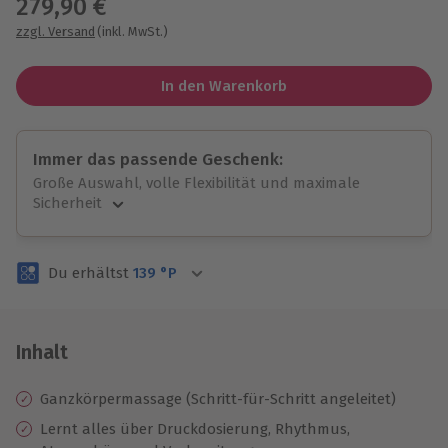
279,90 €
zzgl. Versand
(inkl. MwSt.)
In den Warenkorb
Immer das passende Geschenk:
Große Auswahl, volle Flexibilität und maximale
Sicherheit
Große Auswahl
Über 9.000 unvergessliche Erlebnisse.
Du erhältst
139
°P
Volle Flexibilität
Jeder Gutschein für alle Erlebnisse einlösbar.
Maximale Sicherheit
3 Jahre gültig & verlängerbar.
Inhalt
Ganzkörpermassage (Schritt-für-Schritt angeleitet)
Lernt alles über Druckdosierung, Rhythmus,