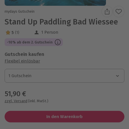
mydays Gutschein
Stand Up Paddling Bad Wiessee
1 Person
5
(1)
5 Sterne von 5 aus 1 Bewertungen
-10% ab dem 2. Gutschein
Gutschein kaufen
Flexibel einlösbar
1 Gutschein
1 Gutschein
1 Gutschein
51,90 €
zzgl. Versand
(inkl. MwSt.)
In den Warenkorb