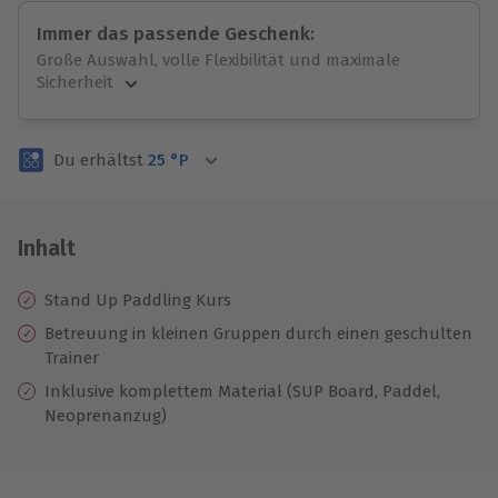
Immer das passende Geschenk:
Große Auswahl, volle Flexibilität und maximale
Sicherheit
Große Auswahl
Über 9.000 unvergessliche Erlebnisse.
Du erhältst
25
°P
Volle Flexibilität
Jeder Gutschein für alle Erlebnisse einlösbar.
Maximale Sicherheit
3 Jahre gültig & verlängerbar.
Inhalt
Stand Up Paddling Kurs
Betreuung in kleinen Gruppen durch einen geschulten
Trainer
Inklusive komplettem Material (SUP Board, Paddel,
Neoprenanzug)