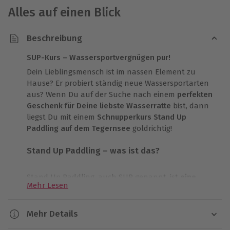
Alles auf einen Blick
Beschreibung
SUP-Kurs – Wassersportvergnügen pur!
Dein Lieblingsmensch ist im nassen Element zu
Hause? Er probiert ständig neue Wassersportarten
aus? Wenn Du auf der Suche nach einem
perfekten
Geschenk für Deine liebste Wasserratte
bist, dann
liegst Du mit einem
Schnupperkurs Stand Up
Paddling auf dem Tegernsee
goldrichtig!
Stand Up Paddling – was ist das?
Stand Up Paddling, auch SUP genannt, ist
eine
Mehr Lesen
weltweit rasant wachsende Wasser-Trendsportart
.
Auf einem überdimensionalen Surfbrett stehend,
bewegt man sich mit einem Stechpaddel fort.
Mehr Details
Anfänger können beim SUP schnelle Erfolge erzielen