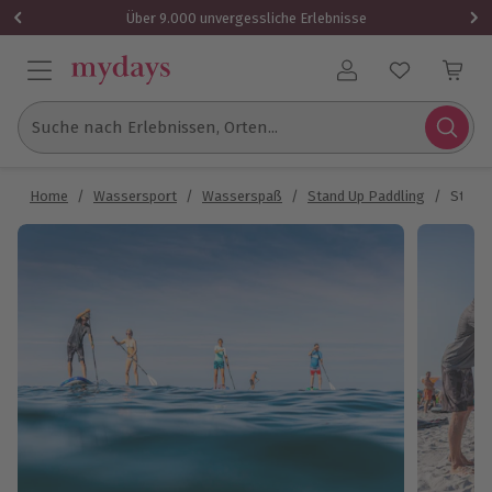
Über 9.000 unvergessliche Erlebnisse
Benutzerkonto
Suche nach Erlebnissen, Orten...
Home
/
Wassersport
/
Wasserspaß
/
Stand Up Paddling
/
Stand 