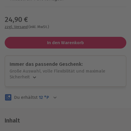
Wähle im nächsten Schritt einen Termin aus
24,90 €
zzgl. Versand
(inkl. MwSt.)
In den Warenkorb
Immer das passende Geschenk:
Große Auswahl, volle Flexibilität und maximale
Sicherheit
Große Auswahl
Über 9.000 unvergessliche Erlebnisse.
Du erhältst
12
°P
Volle Flexibilität
Jeder Gutschein für alle Erlebnisse einlösbar.
Maximale Sicherheit
3 Jahre gültig & verlängerbar.
Inhalt