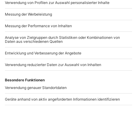
Artikelnummer
:
46384
Andere Produkte entdecken
-15% CLUB DEAL
SUP Einsteigerkurs
SUP Kurs für Paare
Scharbeutz
Scharbeutz
Scharbeutz
Scharbeutz
1 Person
2 Personen
59,90 €
99,90 €