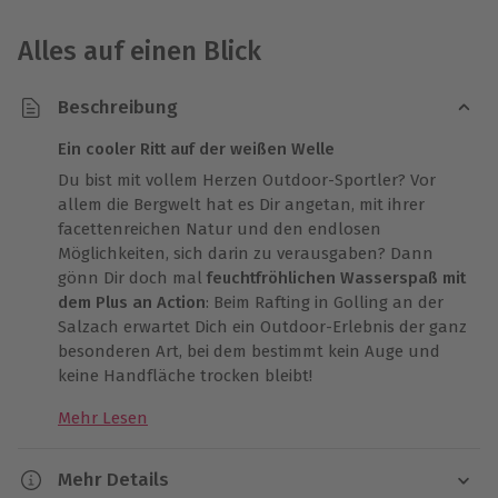
Alles auf einen Blick
Beschreibung
Ein cooler Ritt auf der weißen Welle
Du bist mit vollem Herzen Outdoor-Sportler? Vor
allem die Bergwelt hat es Dir angetan, mit ihrer
facettenreichen Natur und den endlosen
Möglichkeiten, sich darin zu verausgaben? Dann
gönn Dir doch mal
feuchtfröhlichen Wasserspaß mit
dem Plus an Action
: Beim Rafting in Golling an der
Salzach erwartet Dich ein Outdoor-Erlebnis der ganz
besonderen Art, bei dem bestimmt kein Auge und
keine Handfläche trocken bleibt!
Mehr Lesen
Diese Tour der Kategorie mittelschwer ist definitiv
nichts für schwache Nerven – dafür aber für echte
Sportsgeister! Beim
Rafting in Golling an der Salzach
Mehr Details
führt Dich an den sportlichsten Flussabschnitt der