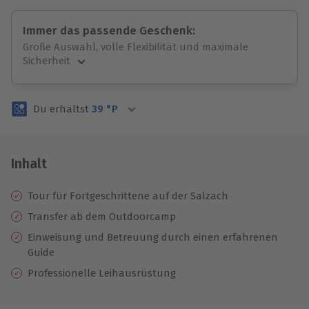
Immer das passende Geschenk:
Große Auswahl, volle Flexibilität und maximale
Sicherheit
Große Auswahl
Über 9.000 unvergessliche Erlebnisse.
Du erhältst
39
°P
Volle Flexibilität
Jeder Gutschein für alle Erlebnisse einlösbar.
Maximale Sicherheit
3 Jahre gültig & verlängerbar.
Inhalt
Tour für Fortgeschrittene auf der Salzach
Transfer ab dem Outdoorcamp
Einweisung und Betreuung durch einen erfahrenen
Guide
Professionelle Leihausrüstung