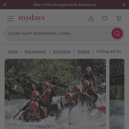
Über 9.000 unvergessliche Erlebnisse
Benutzerkonto
Suche nach Erlebnissen, Orten...
Home
/
Wassersport
/
Bootstour
/
Rafting
/
Rafting auf der Sal