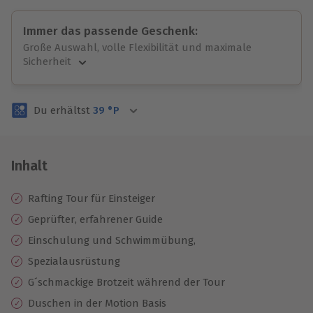
Immer das passende Geschenk:
Große Auswahl, volle Flexibilität und maximale
Sicherheit
Große Auswahl
Über 9.000 unvergessliche Erlebnisse.
Du erhältst
39
°P
Volle Flexibilität
Jeder Gutschein für alle Erlebnisse einlösbar.
Maximale Sicherheit
3 Jahre gültig & verlängerbar.
Inhalt
Rafting Tour für Einsteiger
Geprüfter, erfahrener Guide
Einschulung und Schwimmübung,
Spezialausrüstung
G´schmackige Brotzeit während der Tour
Duschen in der Motion Basis