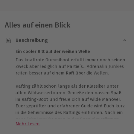
Alles auf einen Blick
Beschreibung
Ein cooler Ritt auf der weißen Welle
Das knallrote Gummiboot erfüllt immer noch seinen
Zweck aber lediglich auf Partie´s... Adrenalin Junkies
reiten besser auf einem
Raft
über die Wellen.
Rafting zählt schon lange als der Klassiker unter
allen Wildwassertouren. Genieße den nassen Spaß
im Rafting-Boot und freue Dich auf wilde Manöver.
Euer geprüfter und erfahrener Guide wird Euch kurz
in die Geheimnisse des Raftings einführen. Nach ein
paar Schwimmübungen in der
Spezialausrüstung
Mehr Lesen
geht es dann schon ans Eingemachte. Mit Deinem
Rafting-Guide im Boot kannst Du eins werden mit der