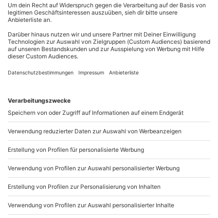
Du erreichst uns telefonisch zu folgenden Zeiten,
Flusses, weshalb auch der Zeitbedarf beim Rafting
außer an bundesweiten Feiertagen:
sehr stark vom Wasserstand abhängig ist. Zusätzlich
wird auch der Schwierigkeitsgrad der Rafting-Tour
Mo-Fr: 8-20 Uhr | Sa: 10-16 Uhr
vom Wasserpegel bestimmt.
Du möchtest als Firma bestellen?
Sichere Dir attraktive Firmenkunden Vorteile.
089 / 21 12 90 20
Mo-Fr: 9-17 Uhr
b2b@mydays.de
www.b2b.mydays.de/
Artikelnummer
:
23335