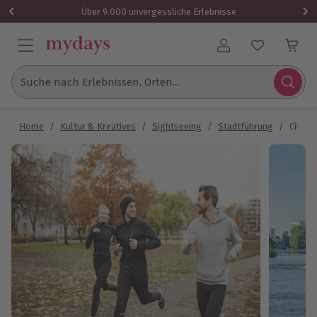
Über 9.000 unvergessliche Erlebnisse
Benutzerkonto
Suche nach Erlebnissen, Orten...
Home
/
Kultur & Kreatives
/
Sightseeing
/
Stadtführung
/
City R