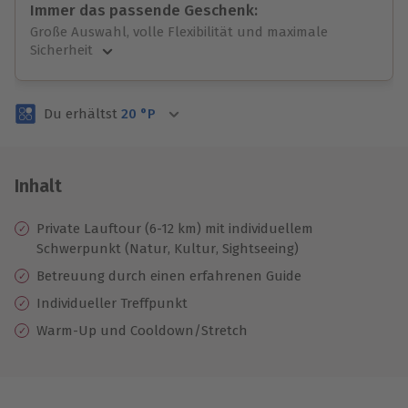
Immer das passende Geschenk:
Große Auswahl, volle Flexibilität und maximale
Sicherheit
Große Auswahl
Über 9.000 unvergessliche Erlebnisse.
Du erhältst
20
°P
Volle Flexibilität
Jeder Gutschein für alle Erlebnisse einlösbar.
Maximale Sicherheit
3 Jahre gültig & verlängerbar.
Inhalt
Private Lauftour (6-12 km) mit individuellem
Schwerpunkt (Natur, Kultur, Sightseeing)
Betreuung durch einen erfahrenen Guide
Individueller Treffpunkt
Warm-Up und Cooldown/Stretch