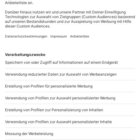
Teilnehmer
Gutschein gültig für 1 Person
Du möchtest als Firma bestellen?
Gruppengröße: 1-5 Personen
Sichere Dir attraktive Firmenkunden Vorteile.
Hinweis
089 / 21 12 90 20
Vor Ort gibt es keine Umkleidemöglichkeit
Mo-Fr: 9-17 Uhr
b2b@mydays.de
www.b2b.mydays.de/
Artikelnummer
:
59042
Andere Produkte entdecken