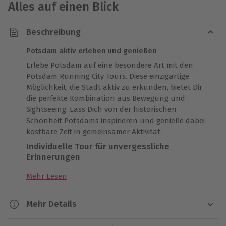
Alles auf einen Blick
Beschreibung
Potsdam aktiv erleben und genießen
Erlebe Potsdam auf eine besondere Art mit den
Potsdam Running City Tours. Diese einzigartige
Möglichkeit, die Stadt aktiv zu erkunden, bietet Dir
die perfekte Kombination aus Bewegung und
Sightseeing. Lass Dich von der historischen
Schönheit Potsdams inspirieren und genieße dabei
kostbare Zeit in gemeinsamer Aktivität.
Individuelle Tour für unvergessliche
Erinnerungen
Gestalte Deine private Lauftour ganz nach Deinen
Mehr Lesen
Wünschen. Ein erfahrener Guide zeigt Dir nicht nur
die schönsten Orte, sondern gibt Dir auch wertvolle
Mehr Details
Geheimtipps für Deinen Aufenthalt. Der Startpunkt
wird individuell vereinbart, sodass die Tour perfekt in
Dauer