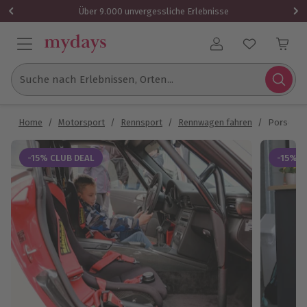
Über 9.000 unvergessliche Erlebnisse
Benutzerkonto
Suche nach Erlebnissen, Orten...
Home
/
Motorsport
/
Rennsport
/
Rennwagen fahren
/
Porsche 9
-15% CLUB DEAL
-15% C