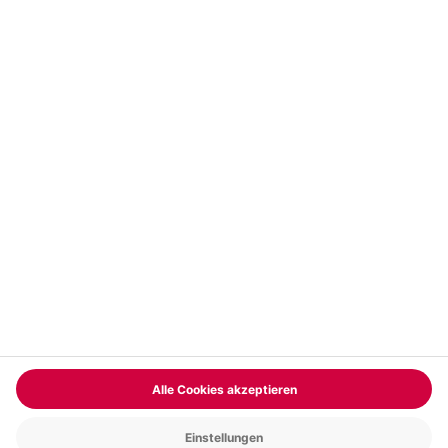
Vertrag widerrufen
FAQs
Kontakt
Zahlungsarten
Über uns
Magazin
Jobs & Karriere
Partnerprogramm
Trusted Shops
PAYBACK
Versand und Lieferung
Presse
AGB
Cookie Einstellungen
Datenschutz
Nutzungsbedingungen
Online-Marktplatz
Barrierefreiheit
Grounding Page
Compliance
Impressum
RECHNUNG