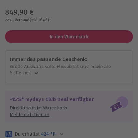
Wähle im nächsten Schritt einen Termin aus
849,90 €
zzgl. Versand
(inkl. MwSt.)
In den Warenkorb
Immer das passende Geschenk:
Große Auswahl, volle Flexibilität und maximale
Sicherheit
Große Auswahl
Über 9.000 unvergessliche Erlebnisse.
Volle Flexibilität
-15%* mydays Club Deal verfügbar
Jeder Gutschein für alle Erlebnisse einlösbar.
Direktabzug im Warenkorb
Maximale Sicherheit
Melde dich hier an
3 Jahre gültig & verlängerbar.
Du erhältst
424
°P