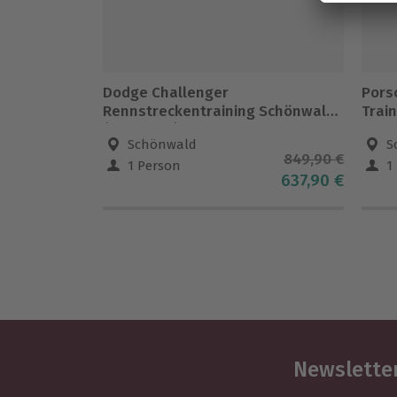
Dodge Challenger
Pors
Rennstreckentraining Schönwald
Trai
(6 Runden)
Schönwald
S
849,90 €
1 Person
1
637,90 €
Newsletter