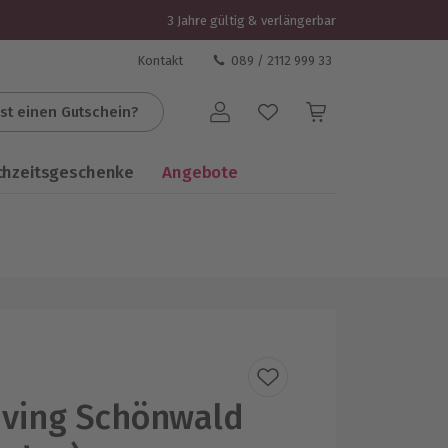
3 Jahre gültig & verlängerbar
Kontakt
089 / 2112 999 33
st einen Gutschein?
Benutzerkonto
chzeitsgeschenke
Angebote
iving Schönwald