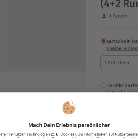
(4+2 Ru
1 Person
Gutschein k
Flexibel einlö
1 Gutschein
1 Gutschein
1 Gutschein
Termin buch
Aktuell an 1 O
Wähle im nächs
r Wahl: Porsche 911 GT3, Mercedes-
G GT R, Audi R8 V10
849,90 €
ofessionelle Leihausrüstung
zzgl. Versand
(inkl. 
it für Erinnerungsfotos