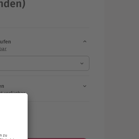
nden)
aufen
sbar
en
rt verfügbar
ten Schritt einen Termin aus
MwSt.)