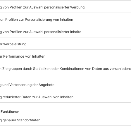
n, Adrenalin und bleibende
Listenansicht
© OpenStreetMaps
icht
erminen verfügbar
möglich
mydays
GmbH
Mühldorfstraße 8
81671
München
eiten, außer an bundesweiten
r vor, nur vor Ort partiell zu
staltung zu unterbrechen oder
 beim Partner buchbar), gilt der