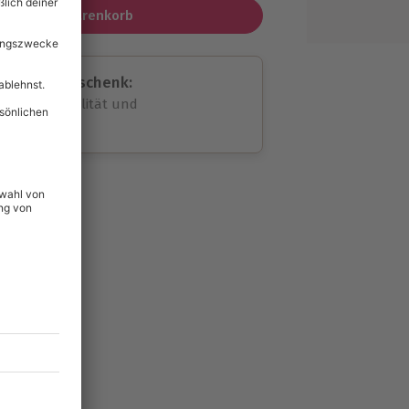
In den Warenkorb
assende Geschenk:
volle Flexibilität und
rheit
wahl
unvergessliche
424
°P
lität
hein für alle Erlebnisse
icherheit
tig & verlängerbar.