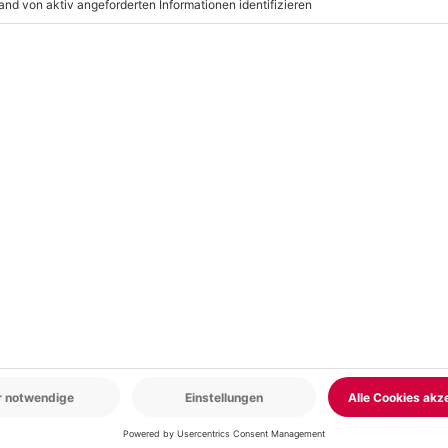
r: 9-17 Uhr
www.b2b.mydays.de/
en
5% CLUB DEAL
-15% CLUB DEAL