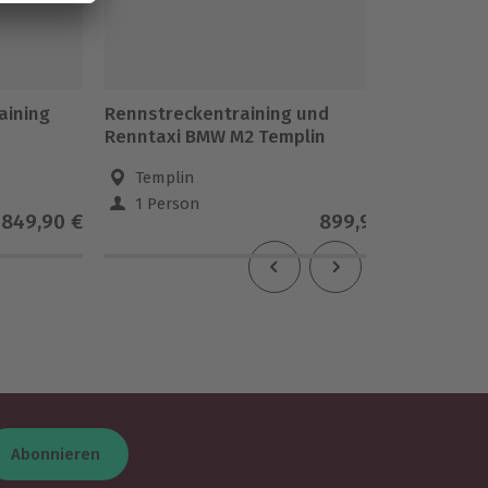
aining
Rennstreckentraining und
Rennst
Renntaxi BMW M2 Templin
Rennta
Templin
Sch
1 Person
1 Pe
849,90 €
899,90 €
Abonnieren