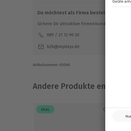
Gutschein als abgefahren (siehe AGB)
Du möchtest als Firma bestellen?
Ausrüstung & Kleidung
Sichere Dir attraktive Firmenkunden Vorteile.
Wird gestellt: Helm, Sturmhaube
089 / 21 12 90 20
Mo-F
Teilnehmer
b2b@mydays.de
Gutschein gültig für 1 Person
Zuschauer möglich (kostenlos)
Artikelnummer
:
65068
Andere Produkte entdeck
DEAL
-1