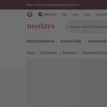
Über 9.000 unvergessliche Erlebnisse
Trustedshops Bewertungen für mydays.de
PAYBACK
FAQ
Jobs
B2B
Magazi
Suche nach Erlebnissen..
Alle Erlebnisse
Kurzurlaub
Geschenke
Home
/
Motorsport
/
Rennsport
/
Rennwagen fahre
Bild 1 von 4