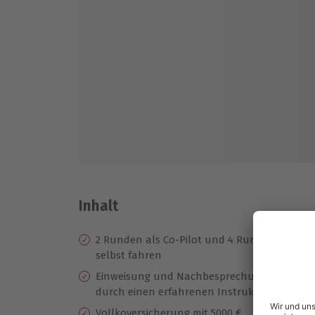
Inhalt
2 Runden als Co-Pilot und 4 Runden
Zu
selbst fahren
AM
Einweisung und Nachbesprechung
Pr
durch einen erfahrenen Instruktor
Ze
Vollkoversicherung mit 5000 €