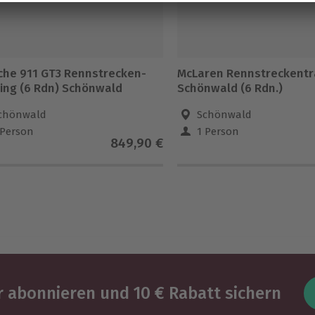
che 911 GT3 Rennstrecken-
McLaren Rennstreckentr
ning (6 Rdn) Schönwald
Schönwald (6 Rdn.)
chönwald
Schönwald
 Person
1 Person
849,90 €
 abonnieren und 10 € Rabatt sichern