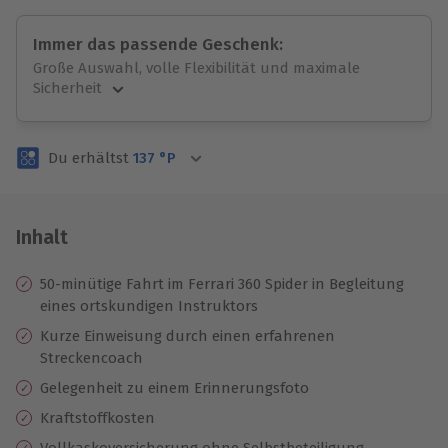
Immer das passende Geschenk:
Große Auswahl, volle Flexibilität und maximale
Sicherheit
Große Auswahl
Über 9.000 unvergessliche Erlebnisse.
Du erhältst
137
°P
Volle Flexibilität
Jeder Gutschein für alle Erlebnisse einlösbar.
Maximale Sicherheit
3 Jahre gültig & verlängerbar.
Inhalt
50-minütige Fahrt im Ferrari 360 Spider in Begleitung
eines ortskundigen Instruktors
Kurze Einweisung durch einen erfahrenen
Streckencoach
Gelegenheit zu einem Erinnerungsfoto
Kraftstoffkosten
Vollkaskoversicherung ohne Selbstbeteiligung