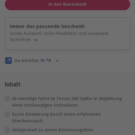
In den Warenkorb
Immer das passende Geschenk:
Große Auswahl, volle Flexibilität und maximale
Sicherheit
Große Auswahl
Über 9.000 unvergessliche Erlebnisse.
Du erhältst
74
°P
Volle Flexibilität
Jeder Gutschein für alle Erlebnisse einlösbar.
Maximale Sicherheit
3 Jahre gültig & verlängerbar.
Inhalt
30-minütige Fahrt im Ferrari 360 Spider in Begleitung
eines ortskundigen Instruktors
Kurze Einweisung durch einen erfahrenen
Streckencoach
Gelegenheit zu einem Erinnerungsfoto