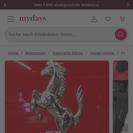
Über 9.000 unvergessliche Erlebnisse
Benutzerkonto
Suche nach Erlebnissen, Orten...
Home
/
Motorsport
/
Traumauto fahren
/
Ferrari mieten
/
Ferrar