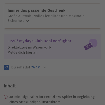
Immer das passende Geschenk:
Große Auswahl, volle Flexibilität und maximale
Sicherheit
Große Auswahl
Über 9.000 unvergessliche Erlebnisse.
Volle Flexibilität
-15%* mydays Club Deal verfügbar
Jeder Gutschein für alle Erlebnisse einlösbar.
Direktabzug im Warenkorb
Maximale Sicherheit
Melde dich hier an
3 Jahre gültig & verlängerbar.
Du erhältst
74
°P
Inhalt
30-minütige Fahrt im Ferrari 360 Spider in Begleitung
eines ortskundigen Instruktors