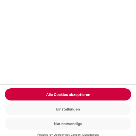
Vertrag widerrufen
FAQs
Kontakt
Zahlungsarten
Über uns
Magazin
Jobs & Karriere
Partnerprogramm
Trusted Shops
PAYBACK
Versand und Lieferung
Presse
AGB
Cookie Einstellungen
Datenschutz
Nutzungsbedingungen
Online-Marktplatz
Barrierefreiheit
Grounding Page
Compliance
Impressum
RECHNUNG