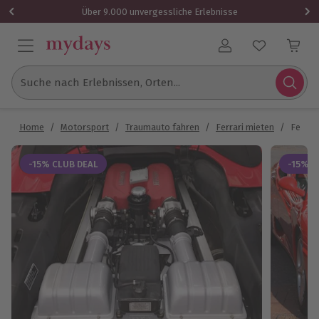
Über 9.000 unvergessliche Erlebnisse
Benutzerkonto
Suche nach Erlebnissen, Orten...
Home
/
Motorsport
/
Traumauto fahren
/
Ferrari mieten
/
Ferrar
-15% CLUB DEAL
-15% C