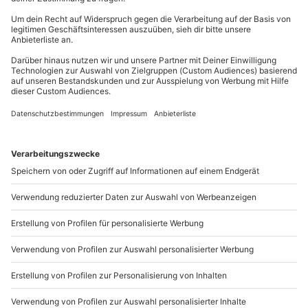
Du erreichst uns telefonisch zu folgenden Zeiten,
Ausrüstung & Kleidung
außer an bundesweiten Feiertagen:
Mitzubringen: Festes Schuhwerk (keine
Mo-Fr: 8-20 Uhr | Sa: 10-16 Uhr
Stollenschuhe)
Teilnehmer
Du möchtest als Firma bestellen?
1 Person
Sichere Dir attraktive Firmenkunden Vorteile.
089 / 21 12 90 20
Mo-Fr: 9-17 Uhr
b2b@mydays.de
www.b2b.mydays.de/
Artikelnummer
:
43198