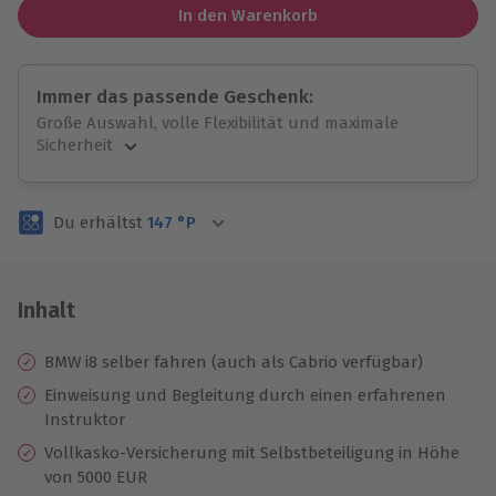
In den Warenkorb
Immer das passende Geschenk:
Große Auswahl, volle Flexibilität und maximale
Sicherheit
Große Auswahl
Über 9.000 unvergessliche Erlebnisse.
Du erhältst
147
°P
Volle Flexibilität
Jeder Gutschein für alle Erlebnisse einlösbar.
Maximale Sicherheit
3 Jahre gültig & verlängerbar.
Inhalt
BMW i8 selber fahren (auch als Cabrio verfügbar)
Einweisung und Begleitung durch einen erfahrenen
Instruktor
Vollkasko-Versicherung mit Selbstbeteiligung in Höhe
von 5000 EUR