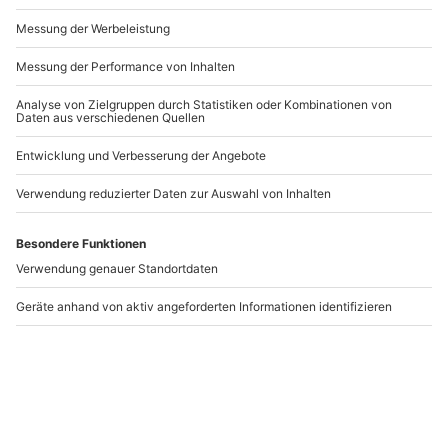
Andere Produkte entdecken
-15% CLUB DEAL
-15% CLUB DEAL
Mercedes SLS AMG
BMW M3
Flügeltürer fahren
Rennstreckentraining
Schönwald (1-4
Runden)
Gundelfingen an der Donau
Schönwald
1 Person
1 Person
309,90 €
689,90 €