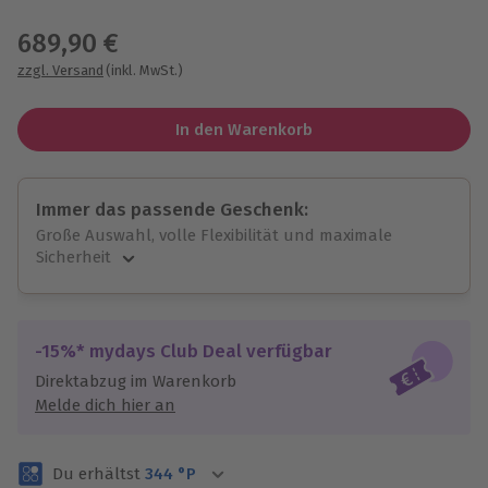
Wähle im nächsten Schritt einen Termin aus
689,90 €
zzgl. Versand
(inkl. MwSt.)
In den Warenkorb
Immer das passende Geschenk:
Große Auswahl, volle Flexibilität und maximale
Sicherheit
Große Auswahl
Über 9.000 unvergessliche Erlebnisse.
Volle Flexibilität
-15%* mydays Club Deal verfügbar
Jeder Gutschein für alle Erlebnisse einlösbar.
Direktabzug im Warenkorb
Maximale Sicherheit
Melde dich hier an
3 Jahre gültig & verlängerbar.
Du erhältst
344
°P