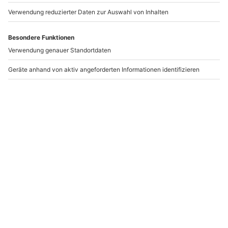
www.b2b.mydays.de/
Artikelnummer
:
64363
Andere Produkte entdecken
-15% CLUB DEAL
-15% CLUB DEAL
Rennstreckentraining
BMW M3
BMW M2 Competition
Rennstreckentraining
Schönwald
Schipkau Klettwitz (1-4
Runden)
Schönwald
Schipkau Klettwitz
1 Person
1 Person