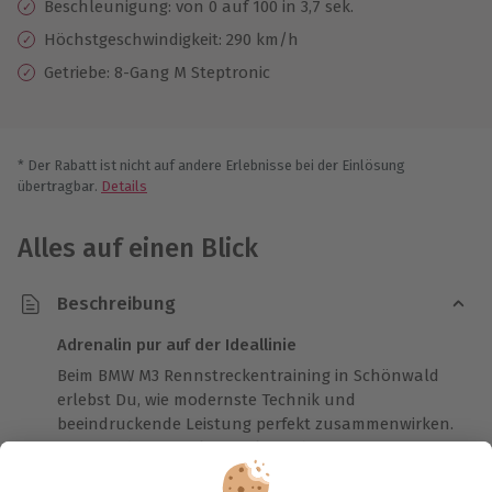
Beschleunigung: von 0 auf 100 in 3,7 sek.
Höchstgeschwindigkeit: 290 km/h
Getriebe: 8-Gang M Steptronic
* Der Rabatt ist nicht auf andere Erlebnisse bei der Einlösung
übertragbar.
Details
Alles auf einen Blick
Beschreibung
Adrenalin pur auf der Ideallinie
Beim BMW M3 Rennstreckentraining in Schönwald
erlebst Du, wie modernste Technik und
beeindruckende Leistung perfekt zusammenwirken.
Zuerst fährst Du als Co-Pilot neben einem
Instruktor und bekommst ein Gefühl für die Strecke