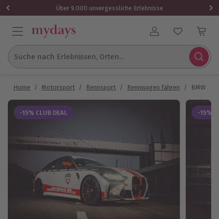
Über 9.000 unvergessliche Erlebnisse
Benutzerkonto
Suche nach Erlebnissen, Orten...
Home
/
Motorsport
/
Rennsport
/
Rennwagen fahren
/
BMW M3 R
-15% CLUB DEAL
-15% C