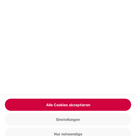
Vertrag widerrufen
FAQs
Kontakt
Zahlungsarten
Über uns
Magazin
Jobs & Karriere
Partnerprogramm
Trusted Shops
PAYBACK
Versand und Lieferung
Presse
AGB
Cookie Einstellungen
Datenschutz
Nutzungsbedingungen
Online-Marktplatz
Barrierefreiheit
Grounding Page
Compliance
Impressum
RECHNUNG