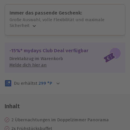
Immer das passende Geschenk:
Große Auswahl, volle Flexibilität und maximale
Sicherheit
Große Auswahl
Über 9.000 unvergessliche Erlebnisse.
Volle Flexibilität
-15%* mydays Club Deal verfügbar
Jeder Gutschein für alle Erlebnisse einlösbar.
Direktabzug im Warenkorb
Maximale Sicherheit
Melde dich hier an
3 Jahre gültig & verlängerbar.
Du erhältst
299
°P
Inhalt
2 Übernachtungen im Doppelzimmer Panorama
2x Frühstücksbuffet