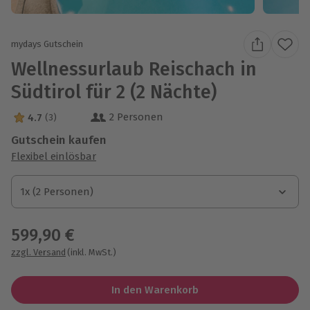
mydays Gutschein
Wellnessurlaub Reischach in
Südtirol für 2 (2 Nächte)
2 Personen
4.7
(3)
4.7 Sterne von 5 aus 3 Bewertungen
Gutschein kaufen
Flexibel einlösbar
1x (2 Personen)
1x (2 Personen)
1x (2 Personen)
599,90 €
zzgl. Versand
(inkl. MwSt.)
In den Warenkorb