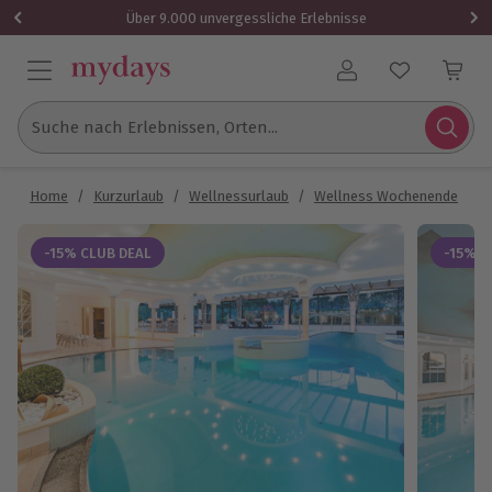
Über 9.000 unvergessliche Erlebnisse
Benutzerkonto
Suche nach Erlebnissen, Orten...
Home
/
Kurzurlaub
/
Wellnessurlaub
/
Wellness Wochenende
/
W
-15% CLUB DEAL
-15% C