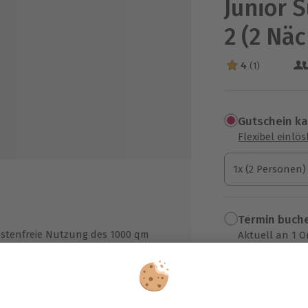
Junior S
2 (2 Nä
4
(1)
4 Sterne von 5 a
Gutschein k
Flexibel einlö
1x (2 Personen)
1x (2 Personen)
1x (2 Personen)
Termin buch
stenfreie Nutzung des 1000 qm
Aktuell an 1 O
oßen Wellnessbereichs inkl.
Wähle im nächs
nnischer Sauna, Zirben-Sanarium,
599,90 €
frarotsauna, Kräutersauna,
eippbecken, Ruheraum, Indoor-