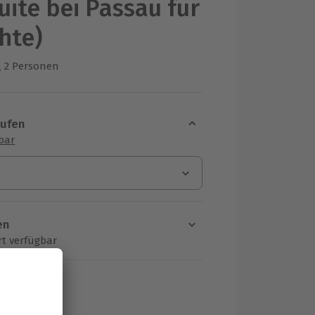
uite bei Passau für
chte)
2 Personen
us 1 Bewertungen
aufen
sbar
en
rt verfügbar
ten Schritt einen Termin aus