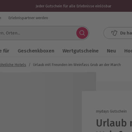
Jeder Gutschein für alle Erlebnisse einlösbar
n
Erlebnispartner werden
Du ha
.
 für
Geschenkboxen
Wertgutscheine
Neu
Ho
hnliche Hotels
/
Urlaub mit Freunden im Weinfass Grub an der March
mydays Gutschein
Urlaub 