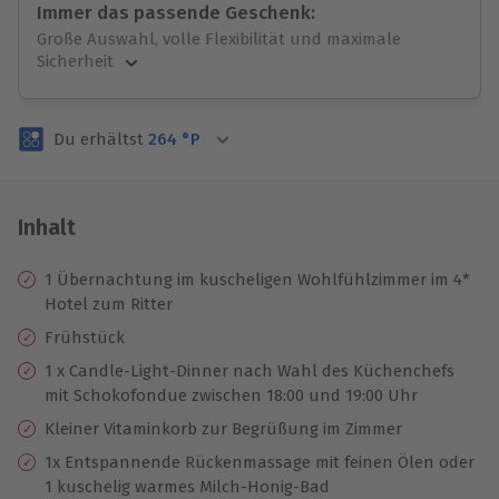
Immer das passende Geschenk:
Große Auswahl, volle Flexibilität und maximale
Sicherheit
Große Auswahl
Über 9.000 unvergessliche Erlebnisse.
Du erhältst
264
°P
Volle Flexibilität
Jeder Gutschein für alle Erlebnisse einlösbar.
Maximale Sicherheit
3 Jahre gültig & verlängerbar.
Inhalt
1 Übernachtung im kuscheligen Wohlfühlzimmer im 4*
Hotel zum Ritter
Frühstück
1 x Candle-Light-Dinner nach Wahl des Küchenchefs
mit Schokofondue zwischen 18:00 und 19:00 Uhr
Kleiner Vitaminkorb zur Begrüßung im Zimmer
1x Entspannende Rückenmassage mit feinen Ölen oder
1 kuschelig warmes Milch-Honig-Bad