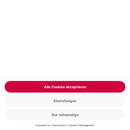
Vertrag widerrufen
FAQs
Kontakt
Zahlungsarten
Über uns
Magazin
Jobs & Karriere
Partnerprogramm
Trusted Shops
PAYBACK
Versand und Lieferung
Presse
AGB
Cookie Einstellungen
Datenschutz
Nutzungsbedingungen
Online-Marktplatz
Barrierefreiheit
Grounding Page
Compliance
Impressum
RECHNUNG