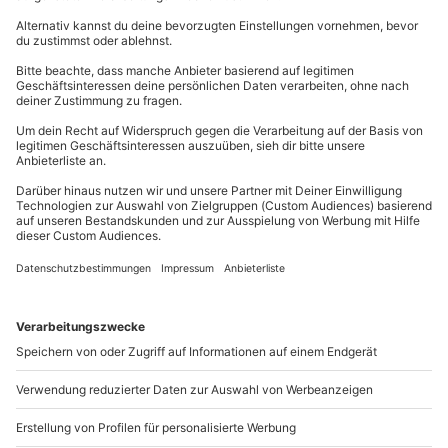
Du hast noch Fragen?
-Temperaturen entspannen. Oder es geht gleich zur
Mindestalter des Hauptreisenden: 18 Jahre
Check-In/Check-Out: ab 14:00 Uhr/bis 11:00 Uhr
Rückenmassage
oder ins
Milch-Honig-Bad!
Bitte beachte, dass für folgende Leistungen
Teilnehmer
089 / 21 12 99 40
Zusatzkosten vor Ort anfallen können:
Ein volles Paket für Körper, Geist und Seele! Kann
Gutschein gültig für 2 Personen
Mitnahme von Hunden
Kontakt & FAQ
man sich das noch entgehen lassen? Greift zu und
erlebt ein wunderschönes Wellness-Wochenende
mit
Hinweis
Freizeittipp
vielen Romantik-Aspekten
in Tannheim.
mydays
GmbH
Für die lokale Steuer können Zusatzkosten
​​​​​​Die Allgäuer Alpen stellen ein beliebtes Wandergebiet
Mühldorfstraße 8
anfallen (die Kosten sind vor Ort zu begleichen)
dar. Neben dem im Preis inbegriffenen
81671
München
Hin- und Rückreise sind im Preis nicht inbegriffen
Rahmenprogramm kann euch auch eine Wandertour
Du erreichst uns telefonisch zu folgenden Zeiten,
ans Herz gelegt werden. Ein versierter Bergführer
außer an bundesweiten Feiertagen:
bietet zweimal wöchentlich eine kostenlose Führung
um das 1.862 Meter hohe Neunerköpfle an. Berg-
Mo-Fr: 8-20 Uhr | Sa: 10-16 Uhr
Enthusiasten und solche, die es werden wollen, sind
hier in den besten Händen. Wenn ihr Fragen
bezüglich der Bergführung habt, könnt ihr euch an
Du möchtest als Firma bestellen?
den Tourismusverband Tannheimer Tal wenden.
Sichere Dir attraktive Firmenkunden Vorteile.
089 / 21 12 90 20