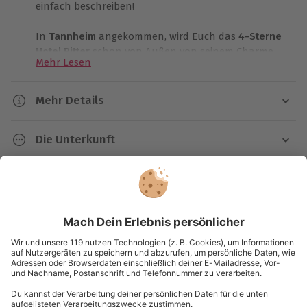
einfach beschreiben!
In
Tannheim
angekommen, wird Euch das
4-Sterne
Hotel Ritter
schon von Außen von seinem Charme
Mehr Lesen
überzeugen. Nach der freundlichen Begrüßung im
Hotel könnt Ihr Euch auf das romantische und
erholsame Wochenende einstimmen. Ob allerdings
Mehr Details
das Wochenende reicht, um alles im Hotel und
Dauer
rundherum zu entdecken? Ihr werdet sehen. Erst
Die Unterkunft
einmal könnt Ihr das romantische
2 Tage
Sonnendoppelzimmer begutachten und Euch schon
1 Nacht
4* Hotel zum Ritter
auf die Nacht im
Himmelbett
freuen. Doch noch ist
Kundenbewertungen
Hotelausstattung:
viel Zeit für andere Dinge. Auf geht's zum
Verfügbarkeit / Termine
Wellnessbereich! Ihr könnt dem Erlebnis-Hallenbad
Bar, Restaurant, Wellness- und Fitnessbereich, Pool,
Kartenansicht
Listenansicht
Von Dezember bis März und von Mai bis Oktober
einen kleinen Besuch abstatten und schon einmal
kostenfreie Parkplätze
zu bestimmten Terminen verfügbar
das warme Nass genießen. Jetzt wird endgültig
© OpenStreetMaps
Zimmerausstattung:
Ausgenommen sind Feiertage, über Weihnachten
abgetaucht in das Romantik - Wellness
Karte in Großansicht
und Silvester
Dusche/WC, Telefon, Minibar, Safe,
Wochenende. Aber auch die finnische Sauna wartet
Nichtraucherzimmer, WLAN, Bademäntel
schon auf Euch. Wenn Euch das zu heiß ist, könnt
Ihr Euch auch im römischen Dampfbad bei Wohlfühl
Teilnahmebedingungen
Sonstiges: