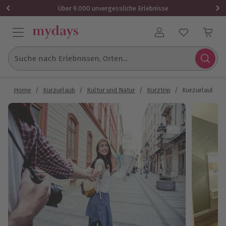
Über 9.000 unvergessliche Erlebnisse
Benutzerkonto
Suche nach Erlebnissen, Orten...
Home
/
Kurzurlaub
/
Kultur und Natur
/
Kurztrip
/
Kurzurlaub Har