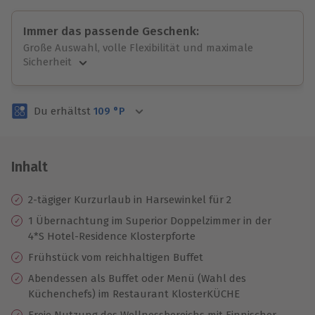
Immer das passende Geschenk:
Große Auswahl, volle Flexibilität und maximale
Sicherheit
Große Auswahl
Über 9.000 unvergessliche Erlebnisse.
Du erhältst
109
°P
Volle Flexibilität
Jeder Gutschein für alle Erlebnisse einlösbar.
Maximale Sicherheit
3 Jahre gültig & verlängerbar.
Inhalt
2-tägiger Kurzurlaub in Harsewinkel für 2
1 Übernachtung im Superior Doppelzimmer in der
4*S Hotel-Residence Klosterpforte
Frühstück vom reichhaltigen Buffet
Abendessen als Buffet oder Menü (Wahl des
Küchenchefs) im Restaurant KlosterKÜCHE
Freie Nutzung des Wellnessbereichs mit Finnischer