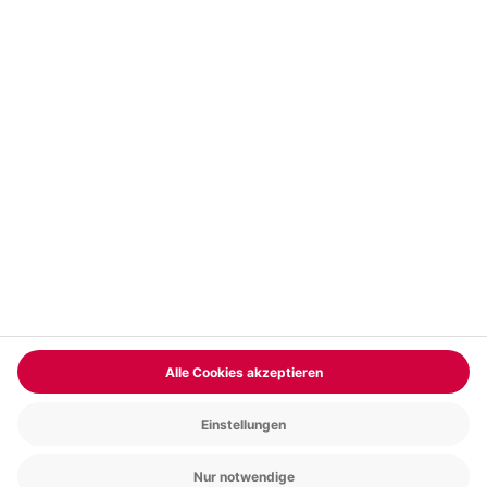
Vertrag widerrufen
FAQs
Kontakt
Zahlungsarten
Über uns
Magazin
Jobs & Karriere
Partnerprogramm
Trusted Shops
PAYBACK
Versand und Lieferung
Presse
AGB
Cookie Einstellungen
Datenschutz
Nutzungsbedingungen
Online-Marktplatz
Barrierefreiheit
Grounding Page
Compliance
Impressum
RECHNUNG