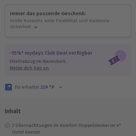
Immer das passende Geschenk:
Große Auswahl, volle Flexibilität und maximale
Sicherheit
Große Auswahl
Über 9.000 unvergessliche Erlebnisse.
Volle Flexibilität
-15%* mydays Club Deal verfügbar
Jeder Gutschein für alle Erlebnisse einlösbar.
Direktabzug im Warenkorb
Maximale Sicherheit
Melde dich hier an
3 Jahre gültig & verlängerbar.
Du erhältst
229
°P
Inhalt
2 Übernachtungen im Komfort-Doppelzimmer im 4*
Hotel Koener