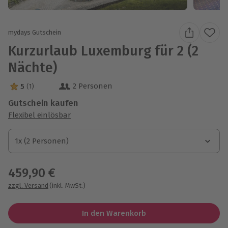
mydays Gutschein
Kurzurlaub Luxemburg für 2 (2
Nächte)
2 Personen
5
(1)
5 Sterne von 5 aus 1 Bewertungen
Gutschein kaufen
Flexibel einlösbar
1x (2 Personen)
1x (2 Personen)
1x (2 Personen)
459,90 €
zzgl. Versand
(inkl. MwSt.)
In den Warenkorb