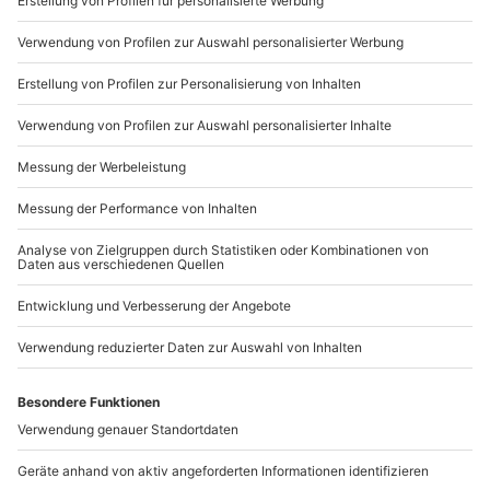
089 / 21 12 90 20
Mo-Fr: 9-17 Uhr
b2b@mydays.de
www.b2b.mydays.de/
Artikelnummer
:
58955
Andere Produkte entdecken
-15% CLUB DEAL