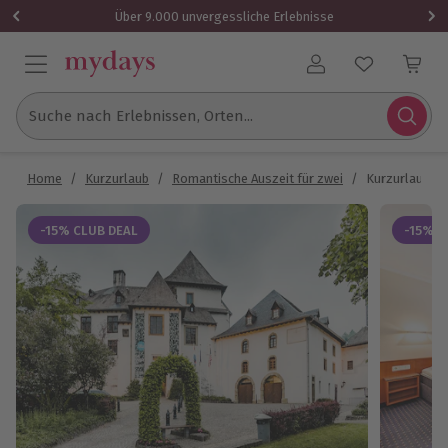
Über 9.000 unvergessliche Erlebnisse
Benutzerkonto
Suche nach Erlebnissen, Orten...
Home
/
Kurzurlaub
/
Romantische Auszeit für zwei
/
Kurzurlaub Lu
-15% CLUB DEAL
-15% C