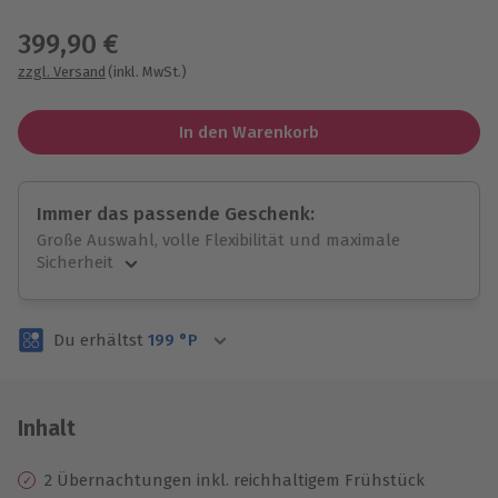
Wähle im nächsten Schritt einen Termin aus
399,90 €
zzgl. Versand
(inkl. MwSt.)
In den Warenkorb
Immer das passende Geschenk:
Große Auswahl, volle Flexibilität und maximale
Sicherheit
Große Auswahl
Über 9.000 unvergessliche Erlebnisse.
Du erhältst
199
°P
Volle Flexibilität
Jeder Gutschein für alle Erlebnisse einlösbar.
Maximale Sicherheit
3 Jahre gültig & verlängerbar.
Inhalt
2 Übernachtungen inkl. reichhaltigem Frühstück