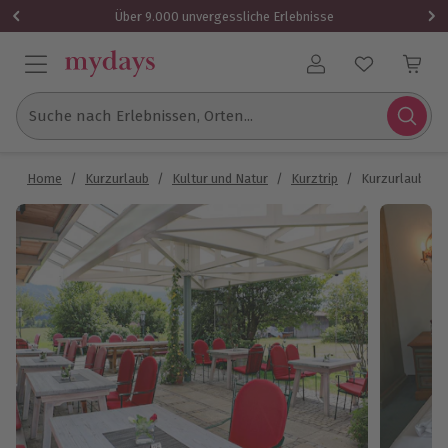
Über 9.000 unvergessliche Erlebnisse
Benutzerkonto
Suche nach Erlebnissen, Orten...
Home
/
Kurzurlaub
/
Kultur und Natur
/
Kurztrip
/
Kurzurlaub in R