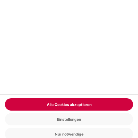
Vertrag widerrufen
FAQs
Kontakt
Zahlungsarten
Über uns
Magazin
Jobs & Karriere
Partnerprogramm
Trusted Shops
PAYBACK
Versand und Lieferung
Presse
AGB
Cookie Einstellungen
Datenschutz
Nutzungsbedingungen
Online-Marktplatz
Barrierefreiheit
Grounding Page
Compliance
Impressum
RECHNUNG