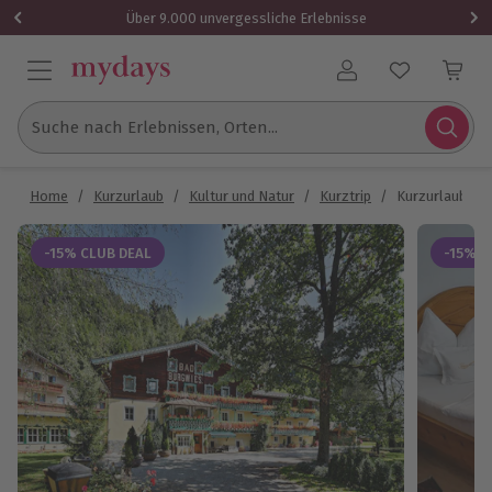
Über 9.000 unvergessliche Erlebnisse
Benutzerkonto
Suche nach Erlebnissen, Orten...
Home
/
Kurzurlaub
/
Kultur und Natur
/
Kurztrip
/
Kurzurlaub Stu
-15% CLUB DEAL
-15% C