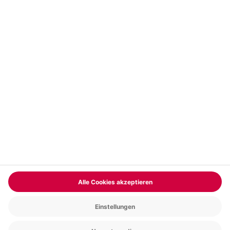
Vertrag widerrufen
FAQs
Kontakt
Zahlungsarten
Über uns
Magazin
Jobs & Karriere
Partnerprogramm
Trusted Shops
PAYBACK
Versand und Lieferung
Presse
AGB
Cookie Einstellungen
Datenschutz
Nutzungsbedingungen
Online-Marktplatz
Barrierefreiheit
Grounding Page
Compliance
Impressum
RECHNUNG