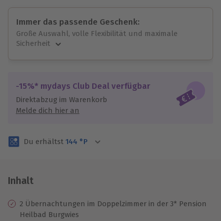
Immer das passende Geschenk:
Große Auswahl, volle Flexibilität und maximale
Sicherheit
Große Auswahl
Über 9.000 unvergessliche Erlebnisse.
Volle Flexibilität
-15%* mydays Club Deal verfügbar
Jeder Gutschein für alle Erlebnisse einlösbar.
Direktabzug im Warenkorb
Maximale Sicherheit
Melde dich hier an
3 Jahre gültig & verlängerbar.
Du erhältst
144
°P
Inhalt
2 Übernachtungen im Doppelzimmer in der 3* Pension
Heilbad Burgwies