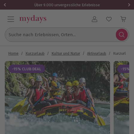
Über 9.000 unvergessliche Erlebnisse
Benutzerkonto
Suche nach Erlebnissen, Orten...
Home
/
Kurzurlaub
/
Kultur und Natur
/
Aktivurlaub
/
Kurzurlaub 
-15% CLUB DEAL
-15% C