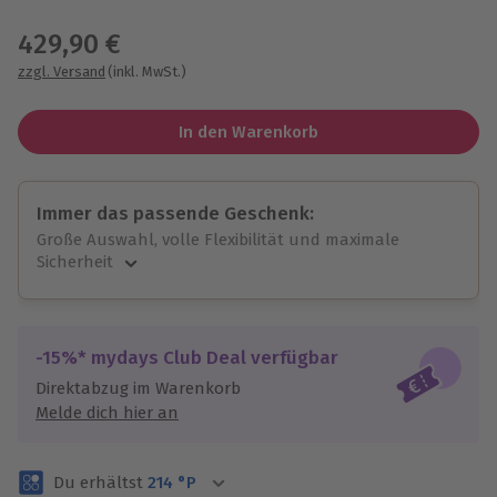
Wähle im nächsten Schritt einen Termin aus
429,90 €
zzgl. Versand
(inkl. MwSt.)
In den Warenkorb
Immer das passende Geschenk:
Große Auswahl, volle Flexibilität und maximale
Sicherheit
Große Auswahl
Über 9.000 unvergessliche Erlebnisse.
Volle Flexibilität
-15%* mydays Club Deal verfügbar
Jeder Gutschein für alle Erlebnisse einlösbar.
Direktabzug im Warenkorb
Maximale Sicherheit
Melde dich hier an
3 Jahre gültig & verlängerbar.
Du erhältst
214
°P