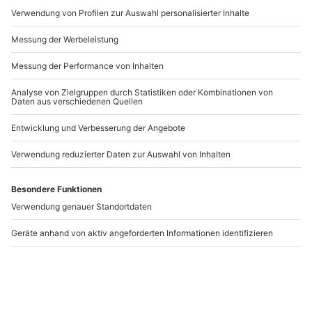
Artikelnummer
:
40965
Andere Produkte entdecken
-15% CLUB DEAL
-15% CLUB DEAL
Landschaftsfotografie-
Kosmetikbehandlung
Workshop München
München (1,5 Std.)
München
München
1 Person
1 Person
227,90 €
105,90 €