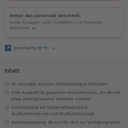
Immer das passende Geschenk:
Große Auswahl, volle Flexibilität und maximale
Sicherheit
Große Auswahl
Über 9.000 unvergessliche Erlebnisse.
Du erhältst
51
°P
Volle Flexibilität
Jeder Gutschein für alle Erlebnisse einlösbar.
Maximale Sicherheit
3 Jahre gültig & verlängerbar.
Inhalt
40-minütiges Kostüm-Fotoshooting in München
Freie Auswahl im gesamten Kostümfundus, der derzeit
etwa zwanzigtausend Kostüme umfasst
Fotoshooting mit Spiegelreflexkamera,
Studiohintergrund und Studioblitzanlage
Kostümberatung, die nur für dich zur Verfügung steht