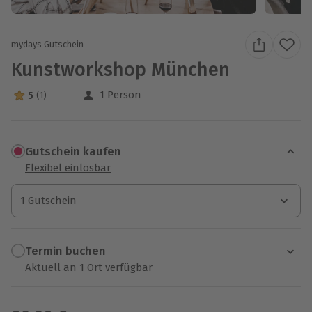
mydays Gutschein
Kunstworkshop München
1 Person
5
(1)
5 Sterne von 5 aus 1 Bewertungen
Gutschein kaufen
Flexibel einlösbar
1 Gutschein
1 Gutschein
1 Gutschein
Termin buchen
Aktuell an 1 Ort verfügbar
Wähle im nächsten Schritt einen Termin aus