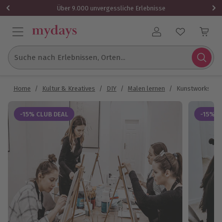
Über 9.000 unvergessliche Erlebnisse
Benutzerkonto
Suche nach Erlebnissen, Orten...
Home
/
Kultur & Kreatives
/
DIY
/
Malen lernen
/
Kunstworkshop
-15% CLUB DEAL
-15% C