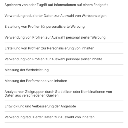
Du erreichst uns telefonisch zu folgenden Zeiten,
außer an bundesweiten Feiertagen:
Mo-Fr: 8-20 Uhr | Sa: 10-16 Uhr
Du möchtest als Firma bestellen?
Sichere Dir attraktive Firmenkunden Vorteile.
089 / 21 12 90 20
Mo-Fr: 9-17 Uhr
b2b@mydays.de
www.b2b.mydays.de/
Artikelnummer
:
46141