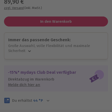
89,90 €
zzgl. Versand
(inkl. MwSt.)
In den Warenkorb
Immer das passende Geschenk:
Große Auswahl, volle Flexibilität und maximale
Sicherheit
Große Auswahl
Über 9.000 unvergessliche Erlebnisse.
Volle Flexibilität
-15%* mydays Club Deal verfügbar
Jeder Gutschein für alle Erlebnisse einlösbar.
Direktabzug im Warenkorb
Maximale Sicherheit
Melde dich hier an
3 Jahre gültig & verlängerbar.
Du erhältst
44
°P