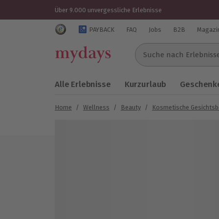
Über 9.000 unvergessliche Erlebnisse
Trustedshops Bewertungen für mydays.de
PAYBACK
FAQ
Jobs
B2B
Magazi
Suche nach Erlebnissen..
Alle Erlebnisse
Kurzurlaub
Geschenke
Home
/
Wellness
/
Beauty
/
Kosmetische Gesichts
Bild 1 von 6