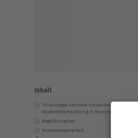
Inhalt
1,5-stündige Sensitive Couperose
En
Kosmetikbehandlung in München
Am
Begrüßungstee
De
Anamnesegespräch
Pf