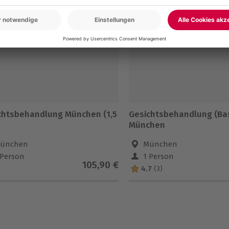
chtsbehandlung München (1,5
Gesichtsbehandlung (Bas
München
ünchen
München
 Person
1 Person
105,90 €
4.7
(3)