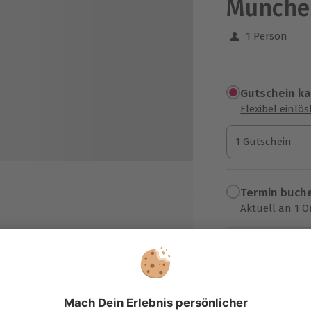
München
1 Person
Gutschein k
Flexibel einlö
1 Gutschein
1 Gutschein
1 Gutschein
Termin buch
Aktuell an 1 O
Wähle im nächs
tfernen von Hautunreinheiten
105,90 €
pullenkonzentrat
kolleté- und Gesichtsmassage
zzgl. Versand
(inkl. 
legemaske