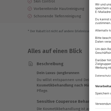
Skin Control
H
Vorbereitende Hautreinigung
Ab
Schonende Tiefenreinigung
* Der Rabatt ist nicht auf andere Erlebnisse bei der Einlö
Alles auf einen Blick
Beschreibung
Dein Luxus-Jungbrunnen
Du willst entspannen und Deiner Haut et
Kosmetikbehandlung nach München
und f
Pflege.
Sensitive Couperose Behandlung
Die Kosmetikbehandlung ist auf Couperos