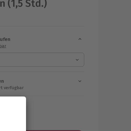
 (1,5 Std.)
aufen
sbar
en
rt verfügbar
ten Schritt einen Termin aus
MwSt.)