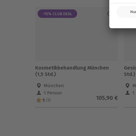
-15% CLUB DEAL
Kosmetikbehandlung München
Gesi
(1,5 Std.)
Std.)
München
M
1 Person
1
105,90 €
5
(1)