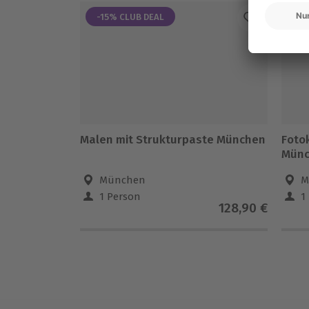
-15% CLUB DEAL
Malen mit Strukturpaste München
Foto
Mün
München
M
1 Person
1
128,90 €