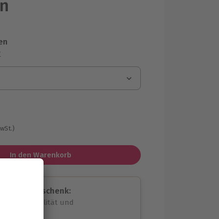
n
en
r
MwSt.)
In den Warenkorb
assende Geschenk:
volle Flexibilität und
rheit