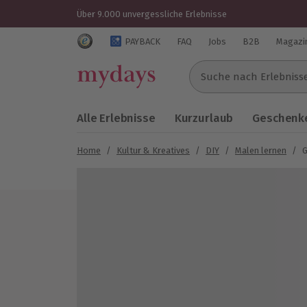
Über 9.000 unvergessliche Erlebnisse
Trustedshops Bewertungen für mydays.de
PAYBACK
FAQ
Jobs
B2B
Magazi
Suche nach Erlebnissen..
Alle Erlebnisse
Kurzurlaub
Geschenke
Home
/
Kultur & Kreatives
/
DIY
/
Malen lernen
/
G
Bild 1 von 5