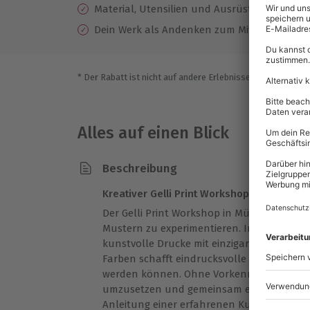
Material, Utensilien und Ausrüstung
Dein Werk als Andenken zum Mitnehmen
* Der Rabatt ist nicht auf andere Erlebnisse bei der Einlö
Alles auf einen Blick
Beschreibung
Kreativer Gelli Print Workshop in München
Der Gelli Print Workshop in München lädt 
Mustern zu experimentieren. In entspann
kunstvolle Drucke mit einzigartigem Chara
Farben schafft eindrucksvolle Kunstwerke, 
werden können. Ohne Vorkenntnisse fällt es
umzusetzen und gemeinsam eine besondere
Anleitung einer erfahrenen Kursleiterin e