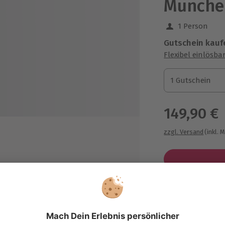
Münche
1 Person
Gutschein kauf
Flexibel einlösba
1 Gutschein
1 Gutschein
1 Gutschein
149,90 €
zzgl. Versand
(inkl. 
rints
Immer das p
Große Auswahl, 
sionellen Kursleiter
maximale Siche