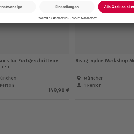
-15% CLUB DEAL
kurs für Fortgeschrittene
Risographie Workshop 
chen
ünchen
München
 Person
1 Person
149,90 €