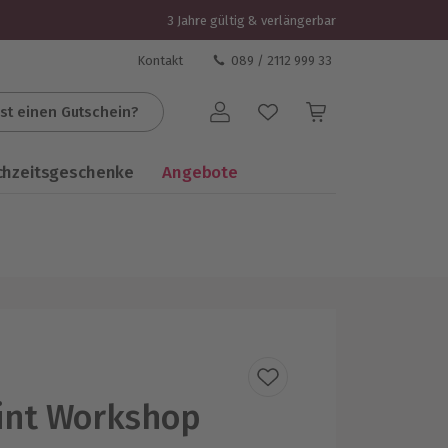
3 Jahre gültig & verlängerbar
Kontakt
089 / 2112 999 33
st einen Gutschein?
Benutzerkonto
chzeitsgeschenke
Angebote
rint Workshop