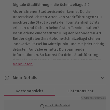
Digitale Stadtführung – die Schnitzeljagd 2.0
Als erfahrener Städtereisender kennst Du die
unterschiedlichsten Arten von Stadtführungen? Du
möchtest die Stadt abseits der Touristenhighlights
erleben und Dich an keine festen Termine halten?
Dann erlebe eine Stadtführung der besonderen Art.
Bei der digitalen Smartphone-Schnitzeljagd stehen
innovative Rätsel im Mittelpunkt und mit jeder richtig
gelösten Aufgabe erhältst Du spannende
Informationen. So kannst Du deine Stadtführung
flexibel und individuell gestalten. City-Safari wird so
Mehr Lesen
zur innovativen Stadtführung mit hohem
Spaßfaktor! Starte Dein Smartphone und lerne die
Digitale Stadtführung in Köln
kennen!
Mehr Details
Dauer
Doch wie funktioniert das Ganze nun? Kaum hast
Kartenansicht
Listenansicht
Du den per Mail zugesandten Code eingegeben und
Ca. 1,5 Stunden
Dich zum angezeigten Startpunkt der Tour begeben,
© OpenStreetMaps
erfährst Du die Antwort – denn jetzt taucht die erste
Karte in Großansicht
Verfügbarkeit / Termine
Rätselfrage auf Deinem Bildschirm auf. Mit ein wenig