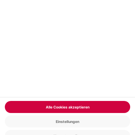
Vertrag widerrufen
FAQs
Kontakt
Zahlungsarten
Über uns
Magazin
Jobs & Karriere
Partnerprogramm
Trusted Shops
PAYBACK
Versand und Lieferung
Presse
AGB
Cookie Einstellungen
Datenschutz
Nutzungsbedingungen
Online-Marktplatz
Barrierefreiheit
Grounding Page
Compliance
Impressum
RECHNUNG