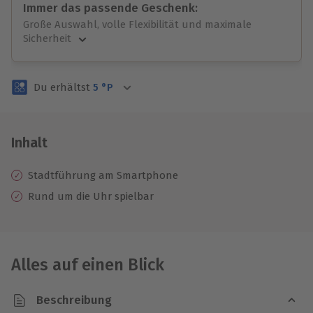
Immer das passende Geschenk:
Große Auswahl, volle Flexibilität und maximale
Sicherheit
Große Auswahl
Über 9.000 unvergessliche Erlebnisse.
Du erhältst
5
°P
Volle Flexibilität
Jeder Gutschein für alle Erlebnisse einlösbar.
Maximale Sicherheit
3 Jahre gültig & verlängerbar.
Inhalt
Stadtführung am Smartphone
Rund um die Uhr spielbar
Alles auf einen Blick
Beschreibung