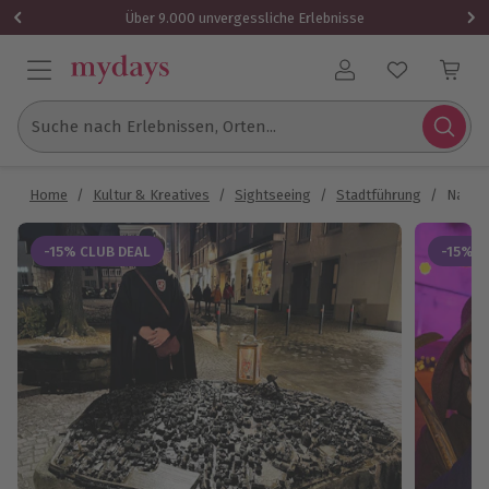
Über 9.000 unvergessliche Erlebnisse
Benutzerkonto
Suche nach Erlebnissen, Orten...
Home
/
Kultur & Kreatives
/
Sightseeing
/
Stadtführung
/
Nacht
-15% CLUB DEAL
-15% C