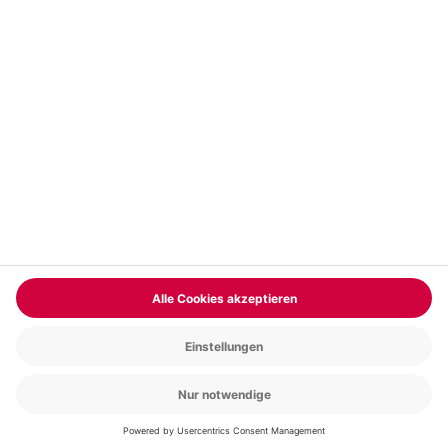
Vertrag widerrufen
FAQs
Kontakt
Zahlungsarten
Über uns
Magazin
Jobs & Karriere
Partnerprogramm
Trusted Shops
PAYBACK
Versand und Lieferung
Presse
AGB
Cookie Einstellungen
Datenschutz
Nutzungsbedingungen
Online-Marktplatz
Barrierefreiheit
Grounding Page
Compliance
Impressum
RECHNUNG