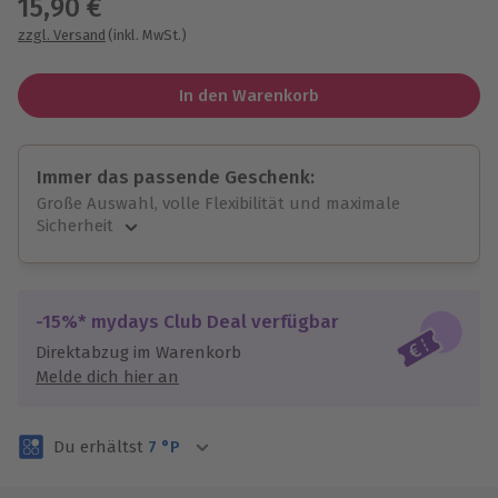
15,90 €
zzgl. Versand
(inkl. MwSt.)
In den Warenkorb
Immer das passende Geschenk:
Große Auswahl, volle Flexibilität und maximale
Sicherheit
Große Auswahl
Über 9.000 unvergessliche Erlebnisse.
Volle Flexibilität
-15%* mydays Club Deal verfügbar
Jeder Gutschein für alle Erlebnisse einlösbar.
Direktabzug im Warenkorb
Maximale Sicherheit
Melde dich hier an
3 Jahre gültig & verlängerbar.
Du erhältst
7
°P