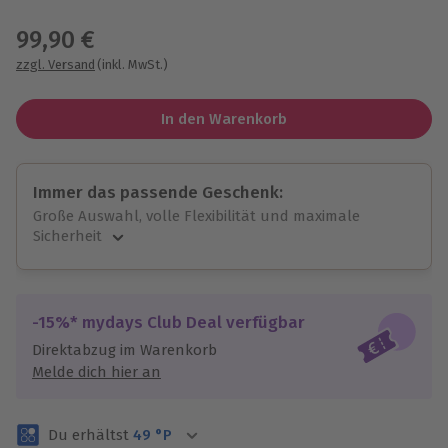
Wähle im nächsten Schritt einen Termin aus
99,90 €
zzgl. Versand
(inkl. MwSt.)
In den Warenkorb
Immer das passende Geschenk:
Große Auswahl, volle Flexibilität und maximale
Sicherheit
Große Auswahl
Über 9.000 unvergessliche Erlebnisse.
Volle Flexibilität
-15%* mydays Club Deal verfügbar
Jeder Gutschein für alle Erlebnisse einlösbar.
Direktabzug im Warenkorb
Maximale Sicherheit
Melde dich hier an
3 Jahre gültig & verlängerbar.
Du erhältst
49
°P