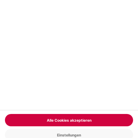
Vertrag widerrufen
FAQs
Kontakt
Zahlungsarten
Über uns
Magazin
Jobs & Karriere
Partnerprogramm
Trusted Shops
PAYBACK
Versand und Lieferung
Presse
AGB
Cookie Einstellungen
Datenschutz
Nutzungsbedingungen
Online-Marktplatz
Barrierefreiheit
Grounding Page
Compliance
Impressum
RECHNUNG