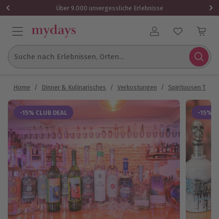
Über 9.000 unvergessliche Erlebnisse
Benutzerkonto
Suche nach Erlebnissen, Orten...
Home
/
Dinner & Kulinarisches
/
Verkostungen
/
Spirituosen Tasti
-15% CLUB DEAL
-15% C