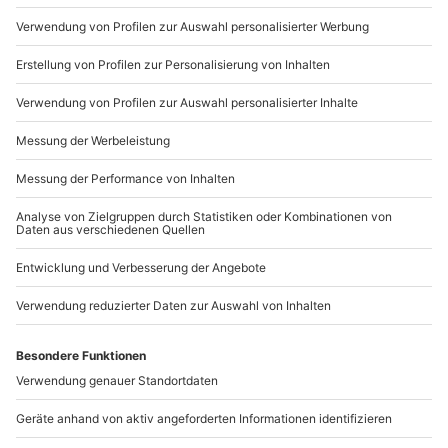
089 / 21 12 90 20
Mo-Fr: 9-17 Uhr
b2b@mydays.de
www.b2b.mydays.de/
Artikelnummer
:
64296
Andere Produkte entdecken
-15% CLUB DEAL
-15% CLUB DEAL