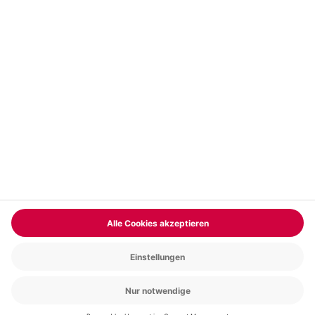
Vertrag widerrufen
FAQs
Kontakt
Zahlungsarten
Über uns
Magazin
Jobs & Karriere
Partnerprogramm
Trusted Shops
PAYBACK
Versand und Lieferung
Presse
AGB
Cookie Einstellungen
Datenschutz
Nutzungsbedingungen
Online-Marktplatz
Barrierefreiheit
Grounding Page
Compliance
Impressum
RECHNUNG