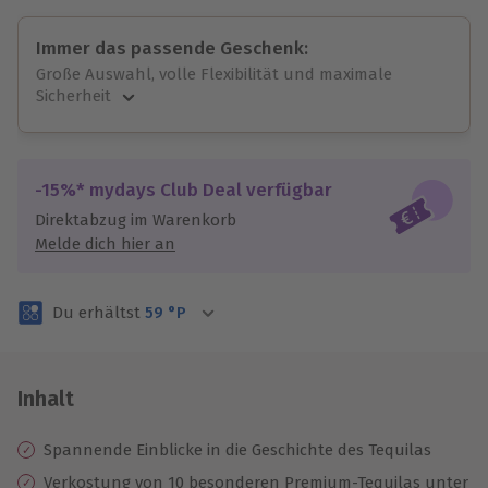
Immer das passende Geschenk:
Große Auswahl, volle Flexibilität und maximale
Sicherheit
Große Auswahl
Über 9.000 unvergessliche Erlebnisse.
Volle Flexibilität
-15%* mydays Club Deal verfügbar
Jeder Gutschein für alle Erlebnisse einlösbar.
Direktabzug im Warenkorb
Maximale Sicherheit
Melde dich hier an
3 Jahre gültig & verlängerbar.
Du erhältst
59
°P
Inhalt
Spannende Einblicke in die Geschichte des Tequilas
Verkostung von 10 besonderen Premium-Tequilas unter