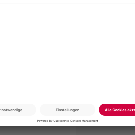
r: 9-17 Uhr
www.b2b.mydays.de/
en
5% CLUB DEAL