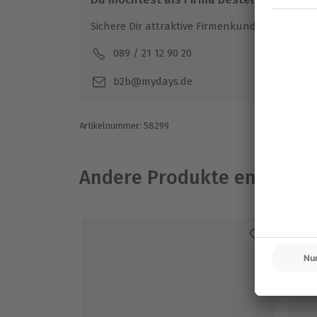
Sichere Dir attraktive Firmenkunden Vorteile.
089 / 21 12 90 20
Mo-F
b2b@mydays.de
Artikelnummer
:
58299
Andere Produkte entdeck
-1