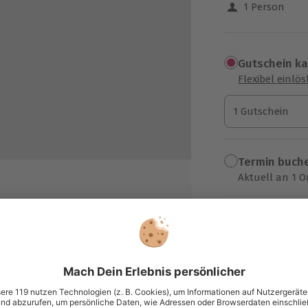
1 Person
Gutschein k
Flexibel einlö
1 Gutschein
1 Gutschein
1 Gutschein
Termin buch
Aktuell an 1 O
Wähle im nächs
89,90 €
en
zzgl. Versand
(inkl. 