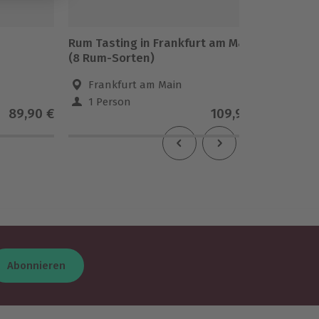
Rum Tasting in Frankfurt am Main
Whisky 
(8 Rum-Sorten)
Main
Frankfurt am Main
Fran
1 Person
1 Pe
89,90 €
109,90 €
Abonnieren