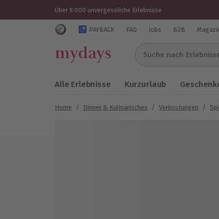
Über 9.000 unvergessliche Erlebnisse
Trustedshops Bewertungen für mydays.de
PAYBACK
FAQ
Jobs
B2B
Magazi
Suche nach Erlebnissen..
Alle Erlebnisse
Kurzurlaub
Geschenke
Home
/
Dinner & Kulinarisches
/
Verkostungen
/
Spi
Bild 1 von 5