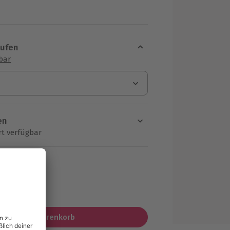
aufen
sbar
en
rt verfügbar
ten Schritt einen Termin aus
MwSt.)
In den Warenkorb