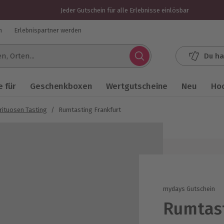
Jeder Gutschein für alle Erlebnisse einlösbar
n
Erlebnispartner werden
Du ha
.
 für
Geschenkboxen
Wertgutscheine
Neu
Ho
rituosen Tasting
/
Rumtasting Frankfurt
mydays Gutschein
Rumtast