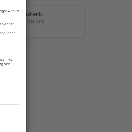
assende Geschenk:
volle Flexibilität und
rheit
wahl
unvergessliche
44
°P
lität
hein für alle Erlebnisse
icherheit
tig & verlängerbar.