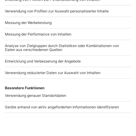
Artikelnummer
:
56209
Andere Produkte entdecken
-15% CLUB DEAL
-15% CLUB DEAL
Rebsortenkurs mit
Wein Tasting München
Degustation München
(After Work)
München
München
1 Person
1 Person
49,90 €
49,90 €