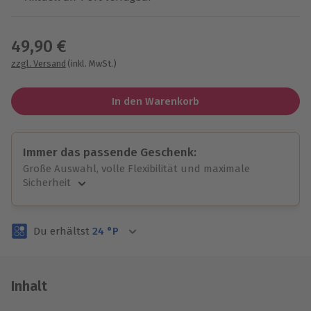
Wähle im nächsten Schritt einen Termin aus
49,90 €
zzgl. Versand
(inkl. MwSt.)
In den Warenkorb
Immer das passende Geschenk:
Große Auswahl, volle Flexibilität und maximale
Sicherheit
Große Auswahl
Über 9.000 unvergessliche Erlebnisse.
Du erhältst
24
°P
Volle Flexibilität
Jeder Gutschein für alle Erlebnisse einlösbar.
Maximale Sicherheit
3 Jahre gültig & verlängerbar.
Inhalt