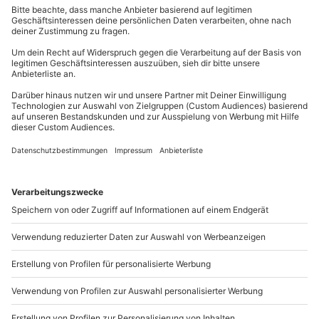
Gutschein gültig für 1 Person
Gruppengröße: 6-12 Personen
mydays
GmbH
Mühldorfstraße 8
81671
München
Du erreichst uns telefonisch zu folgenden Zeiten,
außer an bundesweiten Feiertagen:
Mo-Fr: 8-20 Uhr | Sa: 10-16 Uhr
Du möchtest als Firma bestellen?
Sichere Dir attraktive Firmenkunden Vorteile.
089 / 21 12 90 20
Mo-Fr: 9-17 Uhr
b2b@mydays.de
www.b2b.mydays.de/