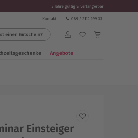
3 Jahre gültig & verlängerbar
Kontakt
089 / 2112 999 33
st einen Gutschein?
Benutzerkonto
chzeitsgeschenke
Angebote
inar Einsteiger