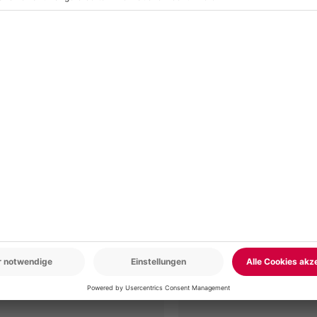
r: 9-17 Uhr
www.b2b.mydays.de/
en