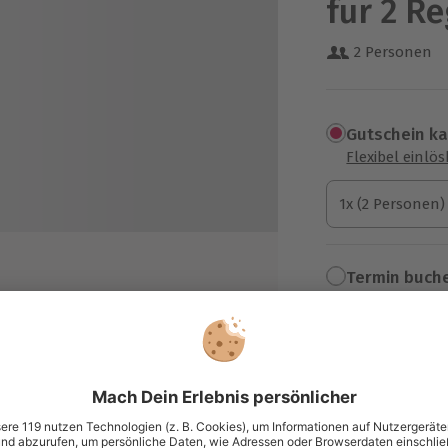
für 2 R
2 Personen
Gutschein k
Flexibel einlö
1x (2 Personen)
1x (2 Personen)
1x (2 Personen)
Termin buch
Aktuell an 1 O
Wähle im nächs
rschiedenen Weinen
99,90 €
enen Rebsorten und deren
zzgl. Versand
(inkl. 