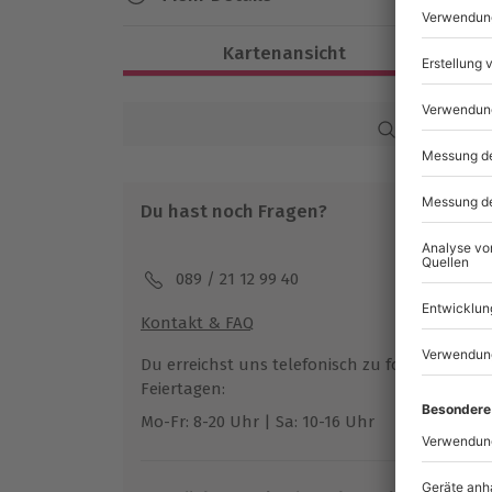
Dauer
Kartenansicht
Ca. 2,5 Stunden
Verfügbarkeit / Termine
Karte in Großans
Ganzjährig zu bestimmten Terminen ve
Du hast noch Fragen?
Teilnahmebedingungen
Mindestalter: 18 Jahre
089 / 21 12 99 40
Teilnehmer
Kontakt & FAQ
Gutschein gültig für 2 Personen
Gruppengröße: 6-12 Personen
Du erreichst uns telefonisch zu folgenden Z
Feiertagen:
Mo-Fr: 8-20 Uhr | Sa: 10-16 Uhr