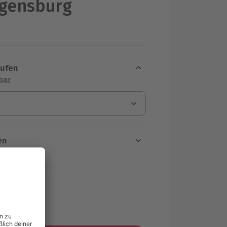
egensburg
aufen
sbar
en
rt verfügbar
ten Schritt einen Termin aus
MwSt.)