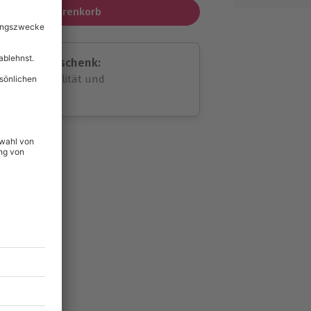
In den Warenkorb
assende Geschenk:
volle Flexibilität und
rheit
wahl
unvergessliche
49
°P
lität
hein für alle Erlebnisse
icherheit
tig & verlängerbar.