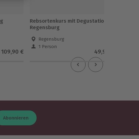
ng
Rebsortenkurs mit Degustation
Schnit
Regensburg
Regensburg
Reg
1 Person
1-10
109,90 €
49,90 €
Abonnieren