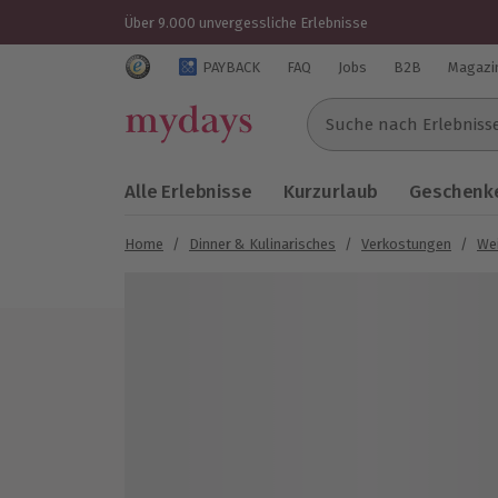
Über 9.000 unvergessliche Erlebnisse
Trustedshops Bewertungen für mydays.de
PAYBACK
FAQ
Jobs
B2B
Magazi
Suche nach Erlebnissen..
Alle Erlebnisse
Kurzurlaub
Geschenke
Home
/
Dinner & Kulinarisches
/
Verkostungen
/
We
Bild 1 von 5