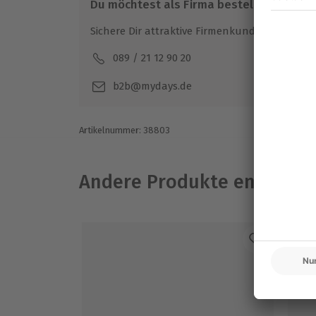
Du möchtest als Firma bestellen?
Sichere Dir attraktive Firmenkunden Vorteile.
089 / 21 12 90 20
Mo-F
b2b@mydays.de
Artikelnummer
:
38803
Andere Produkte entdeck