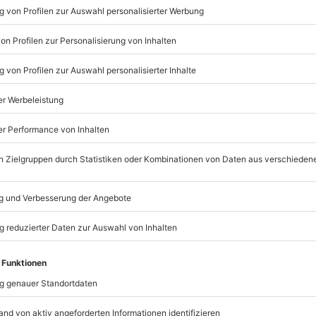
Listenansicht
© OpenStreetMaps
icht
rfügbar
mydays
GmbH
Mühldorfstraße 8
81671
München
eiten, außer an bundesweiten