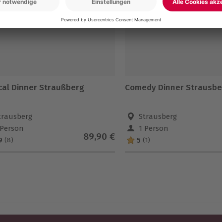
cal Dinner Straußberg
Comedy Dinner Strausbe
trausberg
Strausberg
 Person
1 Person
89,90 €
9
5
(8)
(1)