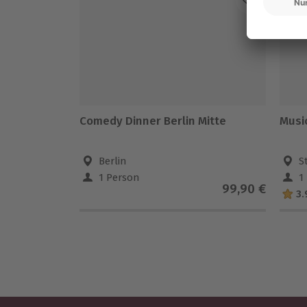
Comedy Dinner Berlin Mitte
Musi
Berlin
S
1 Person
1
99,90 €
3.