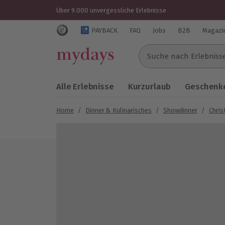
Über 9.000 unvergessliche Erlebnisse
Trustedshops Bewertungen für mydays.de
PAYBACK
FAQ
Jobs
B2B
Magazi
Suche nach Erlebnissen..
Alle Erlebnisse
Kurzurlaub
Geschenke
Home
/
Dinner & Kulinarisches
/
Showdinner
/
Chris
Bild 1 von 5