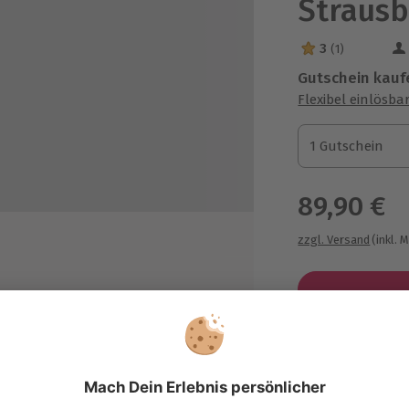
Strausb
3
(1)
3 Sterne von 5 a
Gutschein kauf
Flexibel einlösba
1 Gutschein
1 Gutschein
1 Gutschein
89,90 €
zzgl. Versand
(inkl. 
Immer das p
Große Auswahl, 
maximale Siche