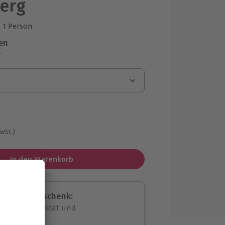
erg
1 Person
us 1 Bewertungen
en
r
MwSt.)
In den Warenkorb
assende Geschenk:
volle Flexibilität und
rheit