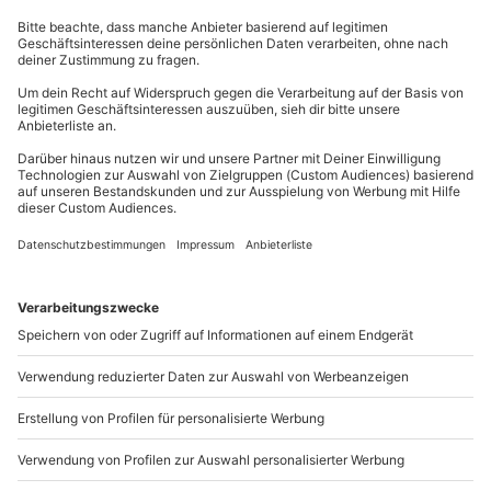
Kontakt & FAQ
Gutschein gültig für 2 Personen
Gruppengröße: 6-12 Personen
mydays
GmbH
Mühldorfstraße 8
81671
München
Du erreichst uns telefonisch zu folgenden Zeiten,
außer an bundesweiten Feiertagen:
Mo-Fr: 8-20 Uhr | Sa: 10-16 Uhr
Du möchtest als Firma bestellen?
Sichere Dir attraktive Firmenkunden Vorteile.
089 / 21 12 90 20
Mo-Fr: 9-17 Uhr
b2b@mydays.de