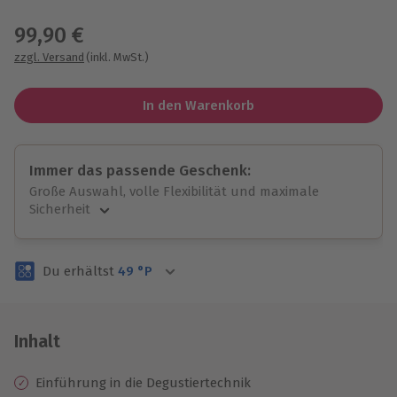
Wähle im nächsten Schritt einen Termin aus
99,90 €
zzgl. Versand
(inkl. MwSt.)
In den Warenkorb
Immer das passende Geschenk:
Große Auswahl, volle Flexibilität und maximale
Sicherheit
Große Auswahl
Über 9.000 unvergessliche Erlebnisse.
Du erhältst
49
°P
Volle Flexibilität
Jeder Gutschein für alle Erlebnisse einlösbar.
Maximale Sicherheit
3 Jahre gültig & verlängerbar.
Inhalt
Einführung in die Degustiertechnik