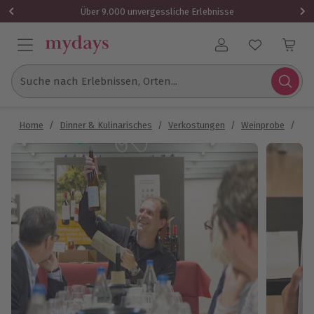
Über 9.000 unvergessliche Erlebnisse
Benutzerkonto
Suche nach Erlebnissen, Orten...
Home
/
Dinner & Kulinarisches
/
Verkostungen
/
Weinprobe
/
Reb