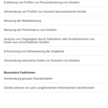
www.b2b.mydays.de/
Artikelnummer
:
54206
Andere Produkte entdecken
-15% CLUB DEAL
Weinseminar Einsteiger
Rebsortenkurs mit
für 2 Würzburg
Degustation Würzburg
Würzburg
Würzburg
2 Personen
1 Person