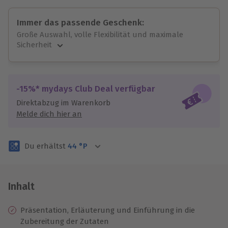
Immer das passende Geschenk:
Große Auswahl, volle Flexibilität und maximale
Sicherheit
Große Auswahl
Über 9.000 unvergessliche Erlebnisse.
Volle Flexibilität
-15%* mydays Club Deal verfügbar
Jeder Gutschein für alle Erlebnisse einlösbar.
Direktabzug im Warenkorb
Maximale Sicherheit
Melde dich hier an
3 Jahre gültig & verlängerbar.
Du erhältst
44
°P
Inhalt
Präsentation, Erläuterung und Einführung in die
Zubereitung der Zutaten