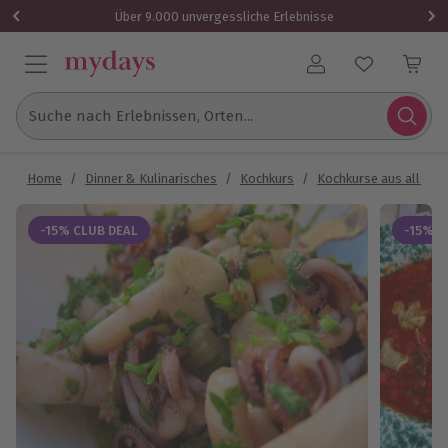
Über 9.000 unvergessliche Erlebnisse
Benutzerkonto
Suche nach Erlebnissen, Orten...
Home
/
Dinner & Kulinarisches
/
Kochkurs
/
Kochkurse aus aller W
-15% CLUB DEAL
-15% C