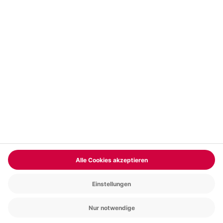
Vertrag widerrufen
FAQs
Kontakt
Zahlungsarten
Über uns
Magazin
Jobs & Karriere
Partnerprogramm
Trusted Shops
PAYBACK
Versand und Lieferung
Presse
AGB
Cookie Einstellungen
Datenschutz
Nutzungsbedingungen
Online-Marktplatz
Barrierefreiheit
Grounding Page
Compliance
Impressum
RECHNUNG