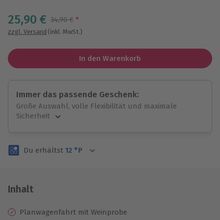
Wähle im nächsten Schritt einen Termin aus
25,90 €
Streichpreis
34,90 €
*
zzgl. Versand
(inkl. MwSt.)
In den Warenkorb
Immer das passende Geschenk:
Große Auswahl, volle Flexibilität und maximale
Sicherheit
Große Auswahl
Über 9.000 unvergessliche Erlebnisse.
Du erhältst
12
°P
Volle Flexibilität
Jeder Gutschein für alle Erlebnisse einlösbar.
Maximale Sicherheit
3 Jahre gültig & verlängerbar.
Inhalt
Planwagenfahrt mit Weinprobe