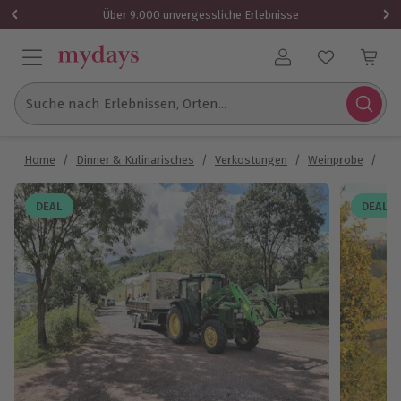
Über 9.000 unvergessliche Erlebnisse
Benutzerkonto
Suche nach Erlebnissen, Orten...
Home
/
Dinner & Kulinarisches
/
Verkostungen
/
Weinprobe
/
Pla
DEAL
DEAL